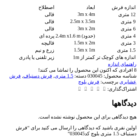
اندازه فرش
ابعاد
اصطلاح
3m x 4m
12 متری
قالی
2.5m x 3.5m
9 متری
قالی
3m x 2m
6 متری
قالی
4 متری
(حدود) 2.4m x1.6 m
پرده ای
1.5m x 2m
3 متری
قالیچه
1.5m x 1m
1.5 متری
زرع و نیم
اندازه های کوچک تر
کمتر از 1m
زیر تلفنی یا پادری
راهنمای اندازه
8
افرادی که اکنون این محصول را تماشا می کنند!
شناسه محصول:
030045
دسته:
1.5 متری
,
فرش دستباف
,
فرش
عشایری
برچسب:
فرش بلوچ
اشتراک‌گذاری:
دیدگاهها
هیچ دیدگاهی برای این محصول نوشته نشده است.
اولین نفری باشید که دیدگاهی را ارسال می کنید برای “فرش
دستباف 1.5 متری بلوچ کد030045”