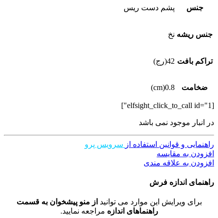
جنس
پشم دست ریس
جنس ریشه
نخ
تراکم بافت
42(رج)
ضخامت
0.8(cm)
[elfsight_click_to_call id="1"]
در انبار موجود نمی باشد
راهنمایی و قوانین استفاده از
سرویس پرو
افزودن به مقایسه
افزودن به علاقه مندی
راهنمای اندازه فرش
برای ویرایش این موارد می توانید
از منو پیشخوان به قسمت
راهنماهای اندازه
مراجعه نمایید.