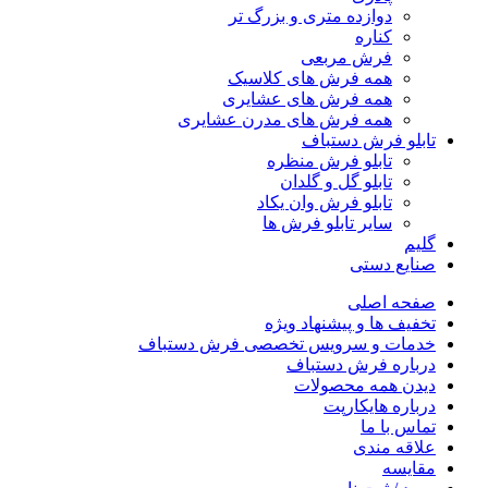
دوازده متری و بزرگ تر
کناره
فرش مربعی
همه فرش های کلاسیک
همه فرش های عشایری
همه فرش های مدرن عشایری
تابلو فرش دستباف
تابلو فرش منظره
تابلو گل و گلدان
تابلو فرش وان یکاد
سایر تابلو فرش ها
گلیم
صنایع دستی
صفحه اصلی
تخفیف ها و پیشنهاد ویژه
خدمات و سرویس تخصصی فرش دستباف
درباره فرش دستباف
دیدن همه محصولات
درباره هایکارپت
تماس با ما
علاقه مندی
مقايسه