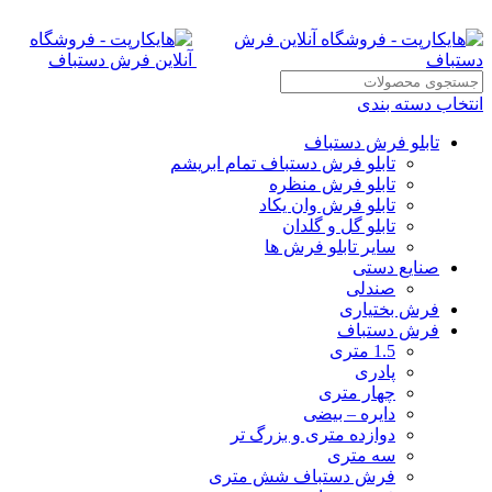
انتخاب دسته بندی
تابلو فرش دستباف
تابلو فرش دستباف تمام ابریشم
تابلو فرش منظره
تابلو فرش وان یکاد
تابلو گل و گلدان
سایر تابلو فرش ها
صنایع دستی
صندلی
فرش بختیاری
فرش دستباف
1.5 متری
پادری
چهار متری
دایره – بیضی
دوازده متری و بزرگ تر
سه متری
فرش دستباف شش متری