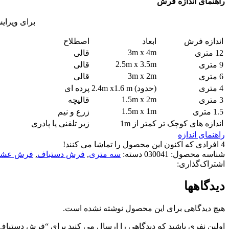
راهنمای اندازه فرش
برای ویرای
اندازه فرش
ابعاد
اصطلاح
3m x 4m
12 متری
قالی
2.5m x 3.5m
9 متری
قالی
3m x 2m
6 متری
قالی
4 متری
(حدود) 2.4m x1.6 m
پرده ای
1.5m x 2m
3 متری
قالیچه
1.5m x 1m
1.5 متری
زرع و نیم
اندازه های کوچک تر
کمتر از 1m
زیر تلفنی یا پادری
راهنمای اندازه
4
افرادی که اکنون این محصول را تماشا می کنند!
شناسه محصول:
030041
دسته:
سه متری
,
فرش دستباف
,
فرش عشا
اشتراک‌گذاری:
دیدگاهها
هیچ دیدگاهی برای این محصول نوشته نشده است.
اولین نفری باشید که دیدگاهی را ارسال می کنید برای “فرش دستباف سه مت