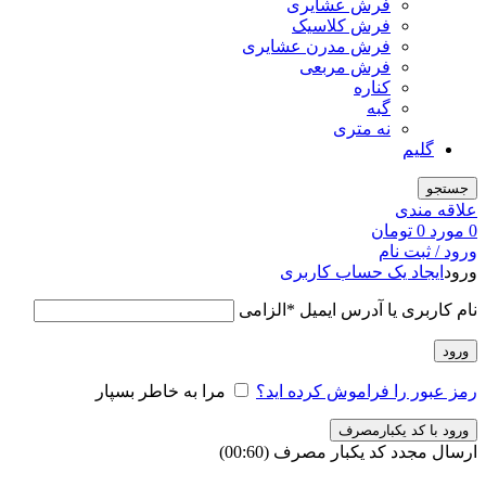
فرش عشایری
فرش کلاسیک
فرش مدرن عشایری
فرش مربعی
کناره
گبه
نه متری
گلیم
جستجو
علاقه مندی
0
مورد
0
تومان
ورود / ثبت نام
ورود
ایجاد یک حساب کاربری
نام کاربری یا آدرس ایمیل
*
الزامی
ورود
رمز عبور را فراموش کرده اید؟
مرا به خاطر بسپار
ورود با کد یکبارمصرف
ارسال مجدد کد یکبار مصرف
(00:
60
)