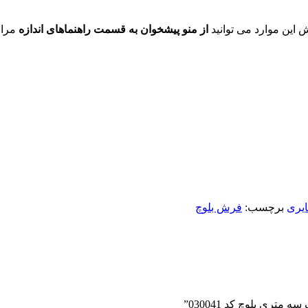
ش این موارد می توانید
از منو پیشخوان به قسمت راهنماهای اندازه
مراج
یری
برچسب:
فرش بلوچ
ری بلوچ کد 030041”