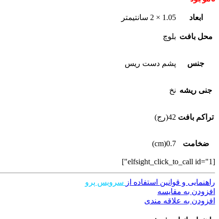
ابعاد
1.05 × 2 سانتیمتر
محل بافت
بلوچ
جنس
پشم دست ریس
جنی ریشه
نخ
تراکم بافت
42(رج)
ضخامت
0.7(cm)
[elfsight_click_to_call id="1"]
راهنمایی و قوانین استفاده از
سرویس پرو
افزودن به مقایسه
افزودن به علاقه مندی