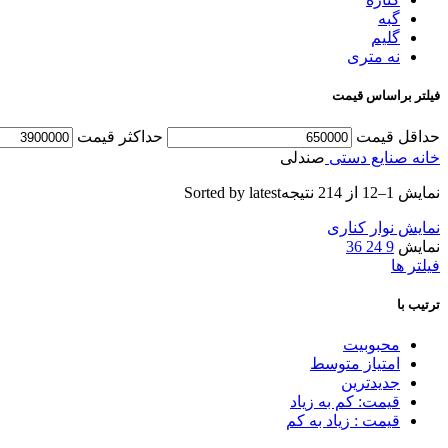
گبه
گلیم
نه متری
فیلتر براساس قیمت
حداقل قیمت
حداكثر قيمت
خانه
صنایع دستی
صندلی
نمایش 1–12 از 214 نتیجه
Sorted by latest
نمایش نوار کناری
نمایش
9
24
36
فیلتر ها
ترتیب با
محبوبیت
امتیاز متوسط
جدیدترین
قیمت: کم به زیاد
قیمت : زیاد به کم