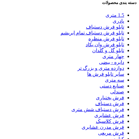
دسته بندی محصولات
1.5 متری
پادری
تابلو فرش دستباف
تابلو فرش دستباف تمام ابریشم
تابلو فرش منظره
تابلو فرش وان یکاد
تابلو گل و گلدان
چهار متری
دایره - بیضی
دوازده متری و بزرگ تر
سایر تابلو فرش ها
سه متری
صنایع دستی
صندلی
فرش بختیاری
فرش دستباف
فرش دستباف شش متری
فرش عشایری
فرش کلاسیک
فرش مدرن عشایری
فرش مربعی
کناره