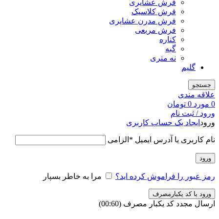
فرش عشایری
فرش کلاسیک
فرش مدرن عشایری
فرش مربعی
کناره
گبه
نه متری
گلیم
جستجو
علاقه مندی
0
مورد
0
تومان
ورود / ثبت نام
ورود
ایجاد یک حساب کاربری
نام کاربری یا آدرس ایمیل
*
الزامی
ورود
رمز عبور را فراموش کرده اید؟
مرا به خاطر بسپار
ورود با کد یکبارمصرف
ارسال مجدد کد یکبار مصرف
(00:
60
)