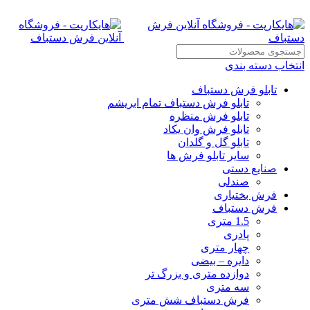
انتخاب دسته بندی
تابلو فرش دستباف
تابلو فرش دستباف تمام ابریشم
تابلو فرش منظره
تابلو فرش وان یکاد
تابلو گل و گلدان
سایر تابلو فرش ها
صنایع دستی
صندلی
فرش بختیاری
فرش دستباف
1.5 متری
پادری
چهار متری
دایره – بیضی
دوازده متری و بزرگ تر
سه متری
فرش دستباف شش متری