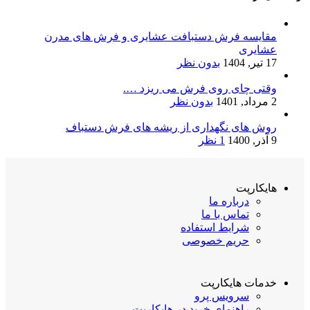
مقایسه فرش دستبافت عشایری و فرش های مدرن
عشایری
17 تیر, 1404
بدون نظر
وقتی چای روی فرش می ریزد ….
2 مرداد, 1401
بدون نظر
روش های نگهداری از ریشه های فرش دستباف
9 آذر, 1400
1 نظر
هایکارپت
درباره ما
تماس با ما
شرایط استفاده
حریم خصوصی
خدمات هایکارپت
سرویس پرو
راهنمای خرید در هایکارپت