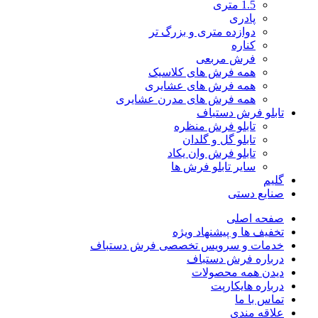
1.5 متری
پادری
دوازده متری و بزرگ تر
کناره
فرش مربعی
همه فرش های کلاسیک
همه فرش های عشایری
همه فرش های مدرن عشایری
تابلو فرش دستباف
تابلو فرش منظره
تابلو گل و گلدان
تابلو فرش وان یکاد
سایر تابلو فرش ها
گلیم
صنایع دستی
صفحه اصلی
تخفیف ها و پیشنهاد ویژه
خدمات و سرویس تخصصی فرش دستباف
درباره فرش دستباف
دیدن همه محصولات
درباره هایکارپت
تماس با ما
علاقه مندی