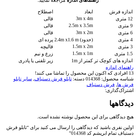
راهنماهای اندازه
مراجعه نمایید.
اندازه فرش
ابعاد
اصطلاح
3m x 4m
12 متری
قالی
2.5m x 3.5m
9 متری
قالی
3m x 2m
6 متری
قالی
4 متری
(حدود) 2.4m x1.6 m
پرده ای
1.5m x 2m
3 متری
قالیچه
1.5m x 1m
1.5 متری
زرع و نیم
اندازه های کوچک تر
کمتر از 1m
زیر تلفنی یا پادری
راهنمای اندازه
13
افرادی که اکنون این محصول را تماشا می کنند!
شناسه محصول:
014368
دسته:
تابلو فرش دستباف
,
سایر تابلو
فرش ها
,
فرش دستباف
اشتراک‌گذاری:
دیدگاهها
هیچ دیدگاهی برای این محصول نوشته نشده است.
اولین نفری باشید که دیدگاهی را ارسال می کنید برای “تابلو فرش
دستباف تمام ابریشم کد 014368”