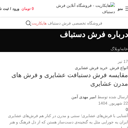
منو
0
تومان
ورود / ثبت نا
فروشگاه تخصصی فرش دستباف
هایکارپت
درباره فرش دستباف
خانه
وبلاگ
17
تیر
انواع فرش
,
خرید فرش عشایری
مقایسه فرش دستبافت عشایری و فرش های
مدرن عشایری
ارسال شده توسط
امیر مهدی آمن
22 شهریور, 1404
0
آشنایی با فرش‌های عشایری؛ سنتی و مدرن در کنار هم فرش‌های عشایری
ایران یه جورایی مثل یه گنجینه‌ی دست‌ساز هستن که از دل فرهنگ و هنر