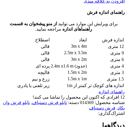
افزودن به علاقه مندی
راهنمای اندازه فرش
برای ویرایش این موارد می توانید
از منو پیشخوان به قسمت
راهنماهای اندازه
مراجعه نمایید.
اندازه فرش
ابعاد
اصطلاح
3m x 4m
12 متری
قالی
2.5m x 3.5m
9 متری
قالی
3m x 2m
6 متری
قالی
4 متری
(حدود) 2.4m x1.6 m
پرده ای
1.5m x 2m
3 متری
قالیچه
1.5m x 1m
1.5 متری
زرع و نیم
اندازه های کوچک تر
کمتر از 1m
زیر تلفنی یا پادری
راهنمای اندازه
12
افرادی که اکنون این محصول را تماشا می کنند!
شناسه محصول:
014369
دسته:
تابلو فرش دستباف
,
تابلو فرش وان
یکاد
,
فرش دستباف
اشتراک‌گذاری:
دیدگاهها