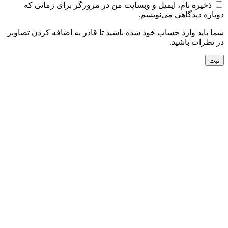
ذخیره نام، ایمیل و وبسایت من در مرورگر برای زمانی که
دوباره دیدگاهی می‌نویسم.
شما باید وارد حساب خود شده باشید تا قادر به اضافه کردن تصاویر
در نظرات باشید.
افزودن به سبد خرید
نمایش سریع
افزودن به مقایسه
افزودن به علاقه مندی
تابلو فرش دستباف وان یکاد تبریز کد058672
31,200,000
تومان
جدید
افزودن به سبد خرید
نمایش سریع