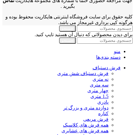
جهت مراجعه حضوری حتما با شماره های مجموعه هایکارپت
تماس
بگیرید .
کلیه حقوق برای سایت فروشگاه اینترنتی هایکارپت محفوظ بوده و
هرگونه کپی برداری غیرمجاز می باشد.
جستجو
برای دیدن محصولاتی که دنبال آن هستید تایپ کنید.
جستجو
منو
دسته بندی‌ها
فرش دستباف
فرش دستباف شش متری
نه متری
سه متری
چهار متری
1.5 متری
پادری
دوازده متری و بزرگ تر
کناره
فرش مربعی
همه فرش های کلاسیک
همه فرش های عشایری