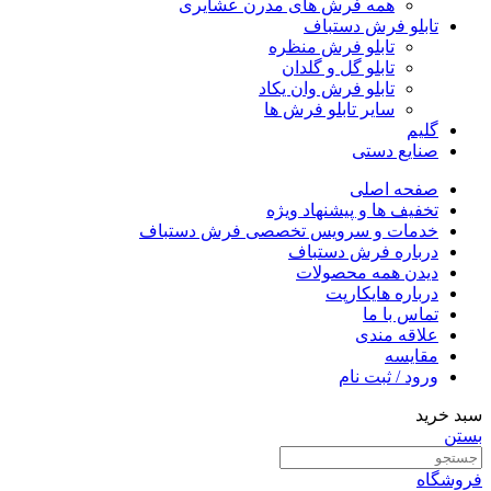
همه فرش های مدرن عشایری
تابلو فرش دستباف
تابلو فرش منظره
تابلو گل و گلدان
تابلو فرش وان یکاد
سایر تابلو فرش ها
گلیم
صنایع دستی
صفحه اصلی
تخفیف ها و پیشنهاد ویژه
خدمات و سرویس تخصصی فرش دستباف
درباره فرش دستباف
دیدن همه محصولات
درباره هایکارپت
تماس با ما
علاقه مندی
مقايسه
ورود / ثبت نام
سبد خرید
بستن
فروشگاه