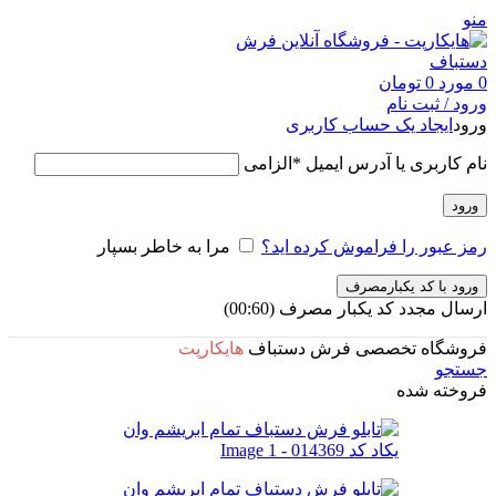
منو
0
مورد
0
تومان
ورود / ثبت نام
ورود
ایجاد یک حساب کاربری
نام کاربری یا آدرس ایمیل
*
الزامی
ورود
رمز عبور را فراموش کرده اید؟
مرا به خاطر بسپار
ورود با کد یکبارمصرف
ارسال مجدد کد یکبار مصرف
(00:
60
)
فروشگاه تخصصی فرش دستباف
هایکارپت
جستجو
فروخته شده