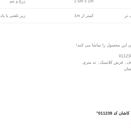
1.5m x 1m
زرع و نیم
 تر
کمتر از 1m
زیر تلفنی یا پاد
ن این محصول را تماشا می کنند!
01123
ف
,
فرش کلاسیک
,
نه متری
شان
کد 011238”