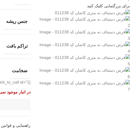
برای بزرگنمایی کلیک کنید
جنس ریشه
تراکم بافت
ضخامت
[elfsight_click_to_call id="1"]
در انبار موجود نمی
راهنمایی و قوانین 