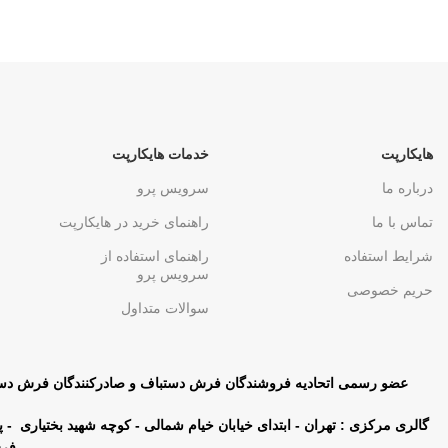
(جفت) کد70031
(جفت) کد70032
142,000,000
تومان
142,000,000
تومان
هایکارپت
خدمات هایکارپت
درباره ما
سرویس پرو
تماس با ما
راهنمای خرید در هایکارپت
شرایط استفاده
راهنمای استفاده از
سرویس پرو
حریم خصوصی
سوالات متداول
عضو رسمی اتحادیه فروشندگان فرش دستباف و صادرکنندگان فرش دس
فرش