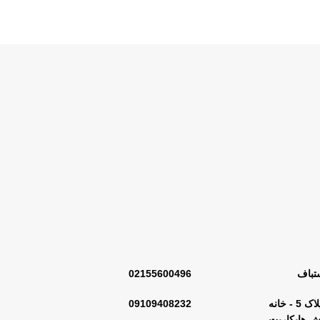
کد70033
350,000,000
تومان
120,000,000
تومان
تباف
02155600496
گالری مرکزی : تهران - ابتدای خیابان خیام شمالی - کوچه شهید بختیاری - پلاک 5 - خانه
09109408232
 هایکارپت