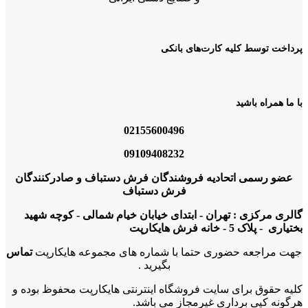
پرداخت توسط کلیه کارت‌های بانکی
با ما همراه باشید
02155600496
09109408232
عضو رسمی اتحادیه فروشندگان فرش دستباف و صادرکنندگان
فرش دستباف
گالری مرکزی : تهران - ابتدای خیابان خیام شمالی - کوچه شهید
بختیاری - پلاک 5 - خانه فرش هایکارپت
جهت مراجعه حضوری حتما با شماره های مجموعه هایکارپت
تماس
بگیرید .
کلیه حقوق برای سایت فروشگاه اینترنتی هایکارپت محفوظ بوده و
هرگونه کپی برداری غیرمجاز می باشد.