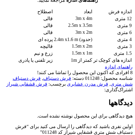
راهنماهای اندازه
مراجعه نمایید.
اندازه فرش
ابعاد
اصطلاح
3m x 4m
12 متری
قالی
2.5m x 3.5m
9 متری
قالی
3m x 2m
6 متری
قالی
4 متری
(حدود) 2.4m x1.6 m
پرده ای
1.5m x 2m
3 متری
قالیچه
1.5m x 1m
1.5 متری
زرع و نیم
اندازه های کوچک تر
کمتر از 1m
زیر تلفنی یا پادری
راهنمای اندازه
8
افرادی که اکنون این محصول را تماشا می کنند!
شناسه محصول:
011248
دسته:
فرش دستباف
,
فرش دستباف
شش متری
,
فرش مدرن عشایری
برچسب:
فرش قشقایی شیراز
اشتراک‌گذاری:
دیدگاهها
هیچ دیدگاهی برای این محصول نوشته نشده است.
اولین نفری باشید که دیدگاهی را ارسال می کنید برای “فرش
دستباف شش متری قشقایی شیراز کد 011248”