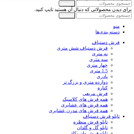
جستجو
برای دیدن محصولاتی که دنبال آن هستید تایپ کنید.
جستجو
منو
دسته بندی‌ها
فرش دستباف
فرش دستباف شش متری
نه متری
سه متری
چهار متری
1.5 متری
پادری
دوازده متری و بزرگ تر
کناره
فرش مربعی
همه فرش های کلاسیک
همه فرش های عشایری
همه فرش های مدرن عشایری
تابلو فرش دستباف
تابلو فرش منظره
تابلو گل و گلدان
تابلو فرش وان یکاد