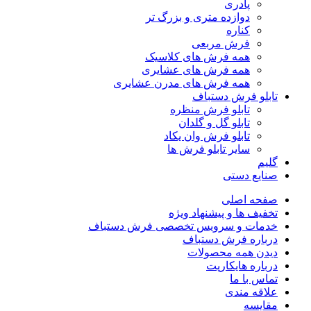
پادری
دوازده متری و بزرگ تر
کناره
فرش مربعی
همه فرش های کلاسیک
همه فرش های عشایری
همه فرش های مدرن عشایری
تابلو فرش دستباف
تابلو فرش منظره
تابلو گل و گلدان
تابلو فرش وان یکاد
سایر تابلو فرش ها
گلیم
صنایع دستی
صفحه اصلی
تخفیف ها و پیشنهاد ویژه
خدمات و سرویس تخصصی فرش دستباف
درباره فرش دستباف
دیدن همه محصولات
درباره هایکارپت
تماس با ما
علاقه مندی
مقايسه