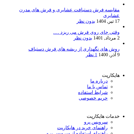
مقایسه فرش دستبافت عشایری و فرش های مدرن
عشایری
17 تیر, 1404
بدون نظر
وقتی چای روی فرش می ریزد ….
2 مرداد, 1401
بدون نظر
روش های نگهداری از ریشه های فرش دستباف
9 آذر, 1400
1 نظر
هایکارپت
درباره ما
تماس با ما
شرایط استفاده
حریم خصوصی
خدمات هایکارپت
سرویس پرو
راهنمای خرید در هایکارپت
راهنمای استفاده از سرویس پرو