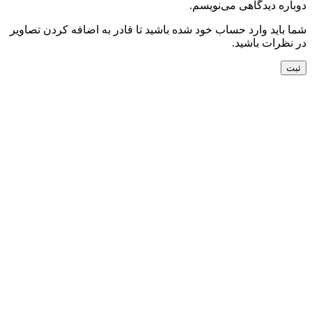
دوباره دیدگاهی می‌نویسم.
شما باید وارد حساب خود شده باشید تا قادر به اضافه کردن تصاویر
در نظرات باشید.
جدید
افزودن به سبد خرید
نمایش سریع
افزودن به مقایسه
افزودن به علاقه مندی
کناره دستباف ورامین کد054719
24,500,000
تومان
جدید
افزودن به سبد خرید
نمایش سریع