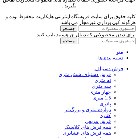
بگیرید .
کلیه حقوق برای سایت فروشگاه اینترنتی هایکارپت محفوظ بوده و
هرگونه کپی برداری غیرمجاز می باشد.
جستجو
برای دیدن محصولاتی که دنبال آن هستید تایپ کنید.
جستجو
منو
دسته بندی‌ها
فرش دستباف
فرش دستباف شش متری
نه متری
سه متری
چهار متری
1.5 متری
پادری
دوازده متری و بزرگ تر
کناره
فرش مربعی
همه فرش های کلاسیک
همه فرش های عشایری