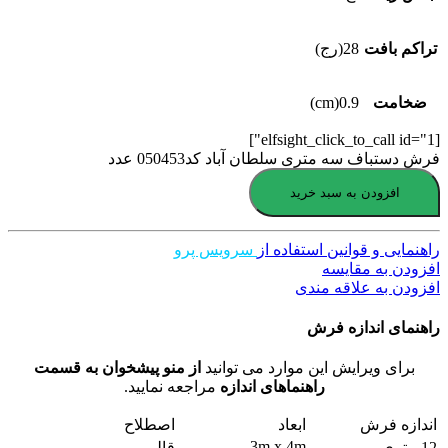
تراکم بافت
28(رج)
ضخامت
0.9(cm)
[elfsight_click_to_call id="1"]
فرش دستباف سه متری سلطان آباد کد050453 عدد
افزودن به سبد خرید
راهنمایی و قوانین استفاده از
سرویس پرو
افزودن به مقایسه
افزودن به علاقه مندی
راهنمای اندازه فرش
برای ویرایش این موارد می توانید
از منو پیشخوان به قسمت
راهنماهای اندازه
مراجعه نمایید.
اندازه فرش
ابعاد
اصطلاح
3m x 4m
12 متری
قالی