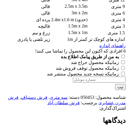
2.5m x 3.5m
9 متری
قالی
3m x 2m
6 متری
قالی
4 متری
(حدود) 2.4m x1.6 m
پرده ای
1.5m x 2m
3 متری
قالیچه
1.5m x 1m
1.5 متری
زرع و نیم
اندازه های کوچک تر
کمتر از 1m
زیر تلفنی یا پادری
راهنمای اندازه
6
افرادی که اکنون این محصول را تماشا می کنند!
به من از طریق پیامک اطلاع بده
زمانیکه محصول حراج شد
زمانیکه محصول توقف فروش شد
زمانیکه نسخه جدید محصول منتشر شد
ثبت
شناسه محصول:
050453
دسته:
سه متری
,
فرش دستباف
,
فرش
مدرن عشایری
برچسب:
فرش سلطان آباد
اشتراک‌گذاری:
دیدگاهها