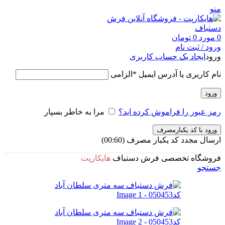
منو
0
مورد
0
تومان
ورود / ثبت نام
ورود
ایجاد یک حساب کاربری
نام کاربری یا آدرس ایمیل
*
الزامی
ورود
رمز عبور را فراموش کرده اید؟
مرا به خاطر بسپار
ورود با کد یکبارمصرف
ارسال مجدد کد یکبار مصرف
(00:
60
)
فروشگاه تخصصی فرش دستباف
هایکارپت
جستجو