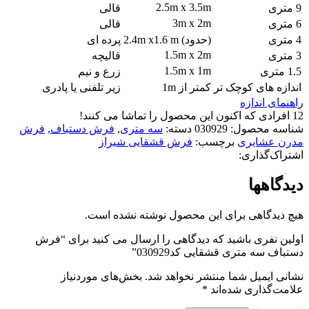
2.5m x 3.5m
9 متری
قالی
3m x 2m
6 متری
قالی
4 متری
(حدود) 2.4m x1.6 m
پرده ای
1.5m x 2m
3 متری
قالیچه
1.5m x 1m
1.5 متری
زرع و نیم
اندازه های کوچک تر
کمتر از 1m
زیر تلفنی یا پادری
راهنمای اندازه
12
افرادی که اکنون این محصول را تماشا می کنند!
شناسه محصول:
030929
دسته:
سه متری
,
فرش دستباف
,
فرش
مدرن عشایری
برچسب:
فرش قشقایی شیراز
اشتراک‌گذاری:
دیدگاهها
هیچ دیدگاهی برای این محصول نوشته نشده است.
اولین نفری باشید که دیدگاهی را ارسال می کنید برای “فرش
دستباف سه متری قشقایی کد030929”
نشانی ایمیل شما منتشر نخواهد شد.
بخش‌های موردنیاز
علامت‌گذاری شده‌اند
*