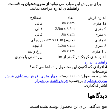
برای ویرایش این موارد می توانید
از منو پیشخوان به قسمت
راهنماهای اندازه
مراجعه نمایید.
اندازه فرش
ابعاد
اصطلاح
3m x 4m
12 متری
قالی
2.5m x 3.5m
9 متری
قالی
3m x 2m
6 متری
قالی
4 متری
(حدود) 2.4m x1.6 m
پرده ای
1.5m x 2m
3 متری
قالیچه
1.5m x 1m
1.5 متری
زرع و نیم
اندازه های کوچک تر
کمتر از 1m
زیر تلفنی یا پادری
راهنمای اندازه
4
افرادی که اکنون این محصول را تماشا می کنند!
توضیحات
شناسه محصول:
030355
دسته:
چهار متری
,
فرش دستباف
,
فرش
مدرن عشایری
برچسب:
فرش قشقایی شیراز
اشتراک‌گذاری:
دیدگاهها
هیچ دیدگاهی برای این محصول نوشته نشده است.