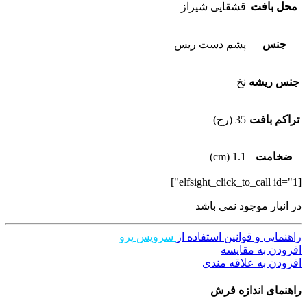
محل بافت
قشقایی شیراز
جنس
پشم دست ریس
جنس ریشه
نخ
تراکم بافت
35 (رج)
ضخامت
1.1 (cm)
[elfsight_click_to_call id="1"]
در انبار موجود نمی باشد
راهنمایی و قوانین استفاده از
سرویس پرو
افزودن به مقایسه
افزودن به علاقه مندی
راهنمای اندازه فرش