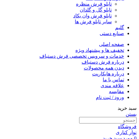
تابلو فرش منظره
تابلو گل و گلدان
تابلو فرش وان یکاد
سایر تابلو فرش ها
گلیم
صنایع دستی
صفحه اصلی
تخفیف ها و پیشنهاد ویژه
خدمات و سرویس تخصصی فرش دستباف
درباره فرش دستباف
دیدن همه محصولات
درباره هایکارپت
تماس با ما
علاقه مندی
مقايسه
ورود / ثبت نام
سبد خرید
بستن
فروشگاه
نوار کناری
0
مورد
سبد خرید