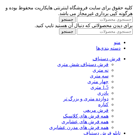
کلیه حقوق برای سایت فروشگاه اینترنتی هایکارپت محفوظ بوده و
هرگونه کپی برداری غیرمجاز می باشد.
جستجو
برای دیدن محصولاتی که دنبال آن هستید تایپ کنید.
جستجو
منو
دسته بندی‌ها
فرش دستباف
فرش دستباف شش متری
نه متری
سه متری
چهار متری
1.5 متری
پادری
دوازده متری و بزرگ تر
کناره
فرش مربعی
همه فرش های کلاسیک
همه فرش های عشایری
همه فرش های مدرن عشایری
تابلو فرش دستباف