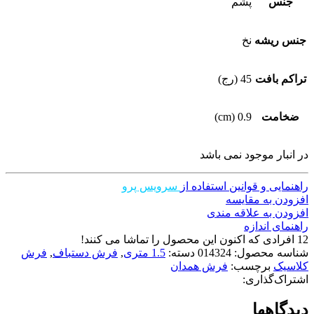
جنس
پشم
جنس ریشه
نخ
تراکم بافت
45 (رج)
ضخامت
0.9 (cm)
در انبار موجود نمی باشد
راهنمایی و قوانین استفاده از
سرویس پرو
افزودن به مقایسه
افزودن به علاقه مندی
راهنمای اندازه
12
افرادی که اکنون این محصول را تماشا می کنند!
شناسه محصول:
014324
دسته:
1.5 متری
,
فرش دستباف
,
فرش
کلاسیک
برچسب:
فرش همدان
اشتراک‌گذاری:
دیدگاهها