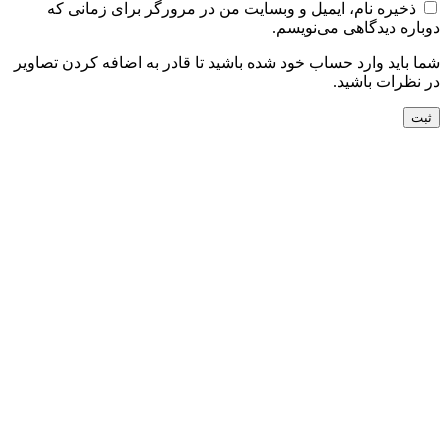
ذخیره نام، ایمیل و وبسایت من در مرورگر برای زمانی که
دوباره دیدگاهی می‌نویسم.
شما باید وارد حساب خود شده باشید تا قادر به اضافه کردن تصاویر
در نظرات باشید.
جدید
افزودن به سبد خرید
نمایش سریع
افزودن به مقایسه
افزودن به علاقه مندی
فرش دستباف 1.5 متری گل ابریشم کاشان (جفت)
کد70033
120,000,000
تومان
جدید