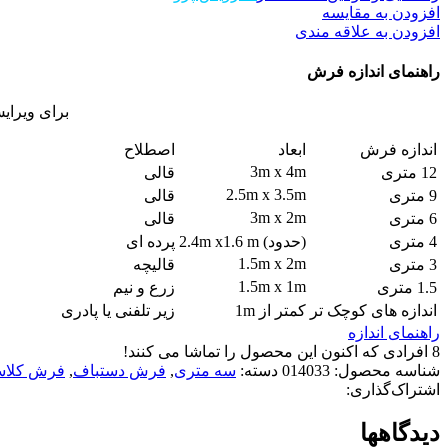
افزودن به مقایسه
افزودن به علاقه مندی
راهنمای اندازه فرش
برای ویرای
اندازه فرش
ابعاد
اصطلاح
3m x 4m
12 متری
قالی
2.5m x 3.5m
9 متری
قالی
3m x 2m
6 متری
قالی
4 متری
(حدود) 2.4m x1.6 m
پرده ای
1.5m x 2m
3 متری
قالیچه
1.5m x 1m
1.5 متری
زرع و نیم
اندازه های کوچک تر
کمتر از 1m
زیر تلفنی یا پادری
راهنمای اندازه
8
افرادی که اکنون این محصول را تماشا می کنند!
شناسه محصول:
014033
دسته:
سه متری
,
فرش دستباف
,
فرش کلاس
اشتراک‌گذاری:
دیدگاهها