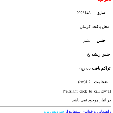
سایز
148*202
محل بافت
کرمان
جنس
پشم
جنس ریشه
نخ
تراکم بافت
35(رج)
ضخامت
1.2(cm)
[elfsight_click_to_call id="1"]
در انبار موجود نمی باشد
راهنمایی و قوانین استفاده از
سرویس پرو