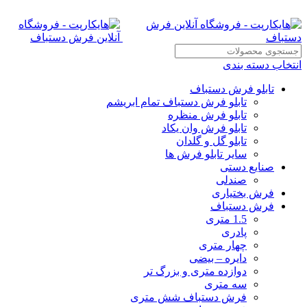
انتخاب دسته بندی
تابلو فرش دستباف
تابلو فرش دستباف تمام ابریشم
تابلو فرش منظره
تابلو فرش وان یکاد
تابلو گل و گلدان
سایر تابلو فرش ها
صنایع دستی
صندلی
فرش بختیاری
فرش دستباف
1.5 متری
پادری
چهار متری
دایره – بیضی
دوازده متری و بزرگ تر
سه متری
فرش دستباف شش متری