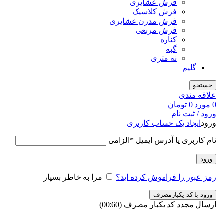
فرش عشایری
فرش کلاسیک
فرش مدرن عشایری
فرش مربعی
کناره
گبه
نه متری
گلیم
جستجو
علاقه مندی
0
مورد
0
تومان
ورود / ثبت نام
ورود
ایجاد یک حساب کاربری
نام کاربری یا آدرس ایمیل
*
الزامی
ورود
رمز عبور را فراموش کرده اید؟
مرا به خاطر بسپار
ورود با کد یکبارمصرف
ارسال مجدد کد یکبار مصرف
(00:
60
)