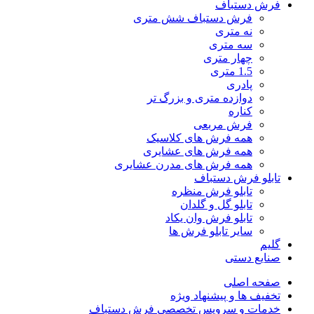
فرش دستباف
فرش دستباف شش متری
نه متری
سه متری
چهار متری
1.5 متری
پادری
دوازده متری و بزرگ تر
کناره
فرش مربعی
همه فرش های کلاسیک
همه فرش های عشایری
همه فرش های مدرن عشایری
تابلو فرش دستباف
تابلو فرش منظره
تابلو گل و گلدان
تابلو فرش وان یکاد
سایر تابلو فرش ها
گلیم
صنایع دستی
صفحه اصلی
تخفیف ها و پیشنهاد ویژه
خدمات و سرویس تخصصی فرش دستباف