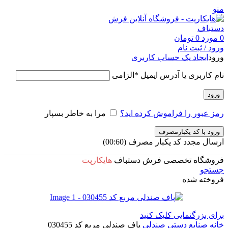
منو
0
مورد
0
تومان
ورود / ثبت نام
ورود
ایجاد یک حساب کاربری
نام کاربری یا آدرس ایمیل
*
الزامی
ورود
رمز عبور را فراموش کرده اید؟
مرا به خاطر بسپار
ورود با کد یکبارمصرف
ارسال مجدد کد یکبار مصرف
(00:
60
)
فروشگاه تخصصی فرش دستباف
هایکارپت
جستجو
فروخته شده
برای بزرگنمایی کلیک کنید
خانه
صنایع دستی
صندلی
پاف صندلی مربع کد 030455