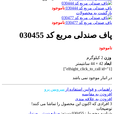
پاف صندلی مربع کد 030444
ناموجود
بازگشت به محصولات
پاف صندلی مربع کد 030477
ناموجود
پاف صندلی مربع کد 030455
ناموجود
وزن
2 کیلوگرم
ابعاد
42 × 44 سانتیمتر
[elfsight_click_to_call id="1"]
در انبار موجود نمی باشد
راهنمایی و قوانین استفاده از
سرویس پرو
افزودن به مقایسه
افزودن به علاقه مندی
3
افرادی که اکنون این محصول را تماشا می کنند!
توضیحات
شناسه محصول:
030455
دسته:
صنایع دستی
,
صندلی