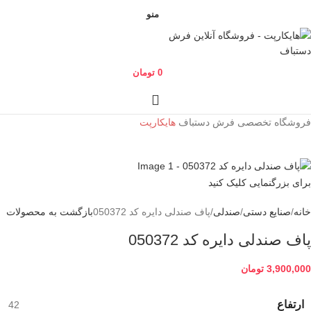
منو
0
تومان
فروشگاه تخصصی فرش دستباف
هایکارپت
برای بزرگنمایی کلیک کنید
خانه
صنایع دستی
صندلی
پاف صندلی دایره کد 050372
بازگشت به محصولات
پاف صندلی دایره کد 050372
3,900,000
تومان
ارتفاع
42