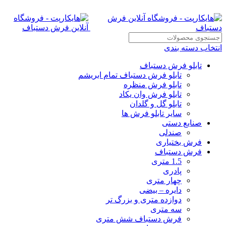
0
0
0
انتخاب دسته بندی
تابلو فرش دستباف
تابلو فرش دستباف تمام ابریشم
تابلو فرش منظره
تابلو فرش وان یکاد
تابلو گل و گلدان
سایر تابلو فرش ها
صنایع دستی
صندلی
فرش بختیاری
فرش دستباف
1.5 متری
پادری
چهار متری
دایره – بیضی
دوازده متری و بزرگ تر
سه متری
فرش دستباف شش متری