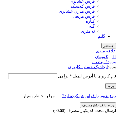
فرش عشایری
فرش کلاسیک
فرش مدرن عشایری
فرش مربعی
کناره
گبه
نه متری
گلیم
جستجو
علاقه مندی
0
تومان
ورود / ثبت نام
ورود
ایجاد یک حساب کاربری
نام کاربری یا آدرس ایمیل
*
الزامی
ورود
رمز عبور را فراموش کرده اید؟
مرا به خاطر بسپار
ورود با کد یکبارمصرف
ارسال مجدد کد یکبار مصرف
(00:
60
)