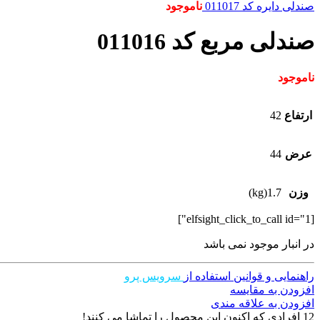
صندلی دایره کد 011017
ناموجود
صندلی مربع کد 011016
ناموجود
ارتفاع
42
عرض
44
وزن
1.7(kg)
[elfsight_click_to_call id="1"]
در انبار موجود نمی باشد
راهنمایی و قوانین استفاده از
سرویس پرو
افزودن به مقایسه
افزودن به علاقه مندی
12
افرادی که اکنون این محصول را تماشا می کنند!