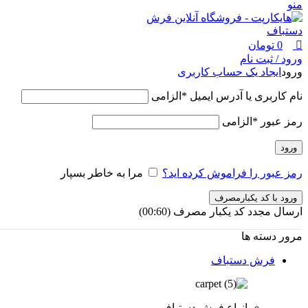
منو
0
تومان
ورود / ثبت نام
ورود
ایجاد یک حساب کاربری
نام کاربری یا آدرس ایمیل
*
الزامی
رمز عبور
*
الزامی
ورود
رمز عبور را فراموش کرده اید؟
مرا به خاطر بسپار
ورود با کد یکبارمصرف
ارسال مجدد کد یکبار مصرف
(00:
60
)
مرور دسته ها
فرش دستباف
انواع فرش دستباف