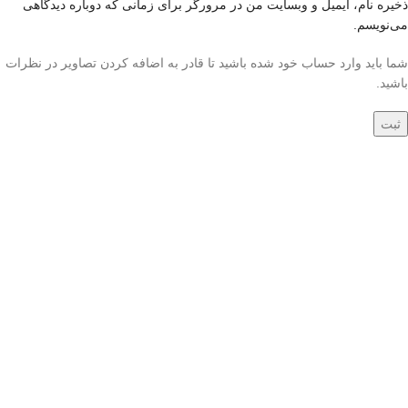
ذخیره نام، ایمیل و وبسایت من در مرورگر برای زمانی که دوباره دیدگاهی
می‌نویسم.
شما باید وارد حساب خود شده باشید تا قادر به اضافه کردن تصاویر در نظرات
باشید.
جدید
جدید
فرش دستباف 1.5 متری
فرش دستباف 1.5 متری
کرک و ابریشم کاشان
گل ابریشم کاشان
(جفت) کد70032
(جفت) کد70033