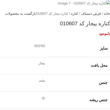
خانه
فرش دستباف
کناره
کناره بیجار کد 010607
بازگشت به محصولات
کناره بیجار کد 010607
ناموجود
85*303
سایز
بیجار
محل بافت
پشم
جنس
نخ
جنس ریشه