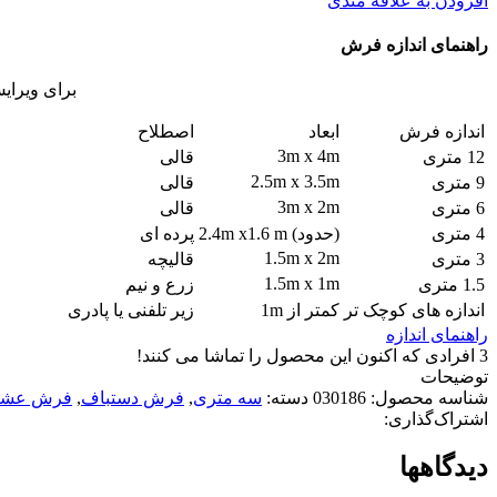
افزودن به علاقه مندی
راهنمای اندازه فرش
برای ویرای
اندازه فرش
ابعاد
اصطلاح
3m x 4m
12 متری
قالی
2.5m x 3.5m
9 متری
قالی
3m x 2m
6 متری
قالی
4 متری
(حدود) 2.4m x1.6 m
پرده ای
1.5m x 2m
3 متری
قالیچه
1.5m x 1m
1.5 متری
زرع و نیم
اندازه های کوچک تر
کمتر از 1m
زیر تلفنی یا پادری
راهنمای اندازه
3
افرادی که اکنون این محصول را تماشا می کنند!
توضیحات
شناسه محصول:
030186
دسته:
سه متری
,
فرش دستباف
,
فرش عشا
اشتراک‌گذاری:
دیدگاهها