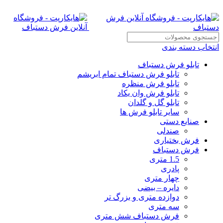
انتخاب دسته بندی
تابلو فرش دستباف
تابلو فرش دستباف تمام ابریشم
تابلو فرش منظره
تابلو فرش وان یکاد
تابلو گل و گلدان
سایر تابلو فرش ها
صنایع دستی
صندلی
فرش بختیاری
فرش دستباف
1.5 متری
پادری
چهار متری
دایره – بیضی
دوازده متری و بزرگ تر
سه متری
فرش دستباف شش متری