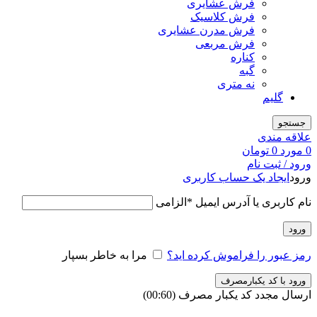
فرش عشایری
فرش کلاسیک
فرش مدرن عشایری
فرش مربعی
کناره
گبه
نه متری
گلیم
جستجو
علاقه مندی
0
مورد
0
تومان
ورود / ثبت نام
ورود
ایجاد یک حساب کاربری
نام کاربری یا آدرس ایمیل
*
الزامی
ورود
رمز عبور را فراموش کرده اید؟
مرا به خاطر بسپار
ورود با کد یکبارمصرف
ارسال مجدد کد یکبار مصرف
(00:
60
)