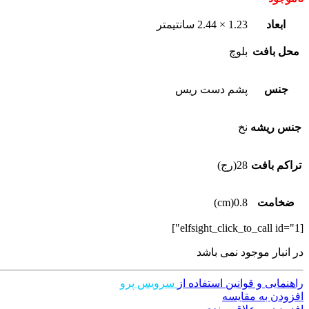
ابعاد
1.23 × 2.44 سانتیمتر
محل بافت
بلوچ
جنس
پشم دست ریس
جنس ریشه
نخ
تراکم بافت
28(رج)
ضخامت
0.8(cm)
[elfsight_click_to_call id="1"]
در انبار موجود نمی باشد
راهنمایی و قوانین استفاده از
سرویس پرو
افزودن به مقایسه