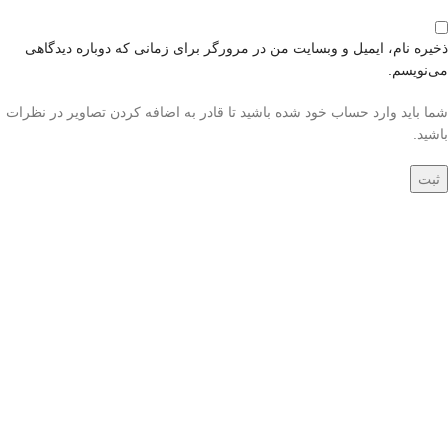
ذخیره نام، ایمیل و وبسایت من در مرورگر برای زمانی که دوباره دیدگاهی
می‌نویسم.
شما باید وارد حساب خود شده باشید تا قادر به اضافه کردن تصاویر در نظرات
باشید.
جدید
جدید
فرش دستباف شش
فرش دستباف چهار
متری بختیار کد050537
متری شیراز کد050538