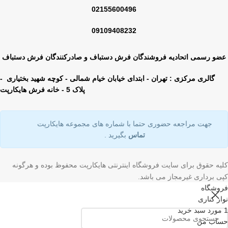
02155600496
09109408232
عضو رسمی اتحادیه فروشندگان فرش دستباف و صادرکنندگان فرش دستباف
گالری مرکزی : تهران - ابتدای خیابان خیام شمالی - کوچه شهید بختیاری -
پلاک 5 - خانه فرش هایکارپت
جهت مراجعه حضوری حتما با شماره های مجموعه هایکارپت
تماس
بگیرید .
کلیه حقوق برای سایت فروشگاه اینترنتی هایکارپت محفوظ بوده و هرگونه
کپی برداری غیرمجاز می باشد.
فروشگاه
نوار کناری
1
مورد
سبد خرید
حساب من