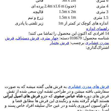
3m x 2m
6 متری
قالی
4 متری
(حدود) 2.4m x1.6 m
پرده ای
1.5m x 2m
3 متری
قالیچه
1.5m x 1m
1.5 متری
زرع و نیم
اندازه های کوچک تر
کمتر از 1m
زیر تلفنی یا پادری
راهنمای اندازه
14
افرادی که اکنون این محصول را تماشا می کنند!
شناسه محصول:
010679
دسته:
چهار متری
,
فرش دستباف
,
فرش
مدرن عشایری
برچسب:
فرش بختیار
اشتراک‌گذاری:
معرفی کامل فرش های مدرن
عشایری
فرش های مدرن عشایری
به فرش هایی گفته میشه که به صورت
سفارشی بافته میشن و در طراحی نقشه اون سعی شده از نقش
فرش های دوره
شاه عباس صفوی
که جزو
فرش های اصیل ایرانی
هستند الهام گرفته بشه و رنگبندی این فرش ها مطابق فضا و
دکوراسیون امروزی باشه و در عین حال سلیقه افراد خاص پسند و
اصیل رو پوشش بده