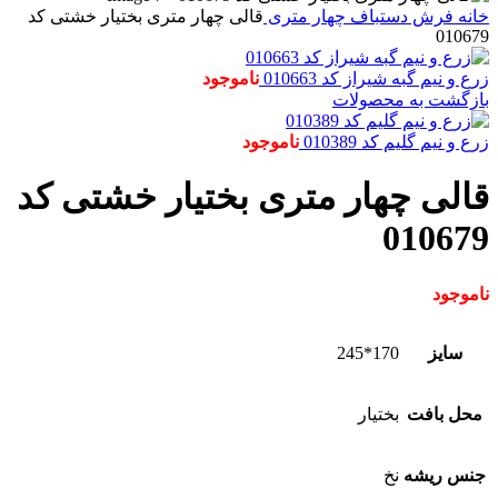
خانه
فرش دستباف
چهار متری
قالی چهار متری بختیار خشتی کد
010679
زرع و نیم گبه شیراز کد 010663
ناموجود
بازگشت به محصولات
زرع و نیم گلیم کد 010389
ناموجود
قالی چهار متری بختیار خشتی کد
010679
ناموجود
سایز
170*245
محل بافت
بختیار
جنس ریشه
نخ