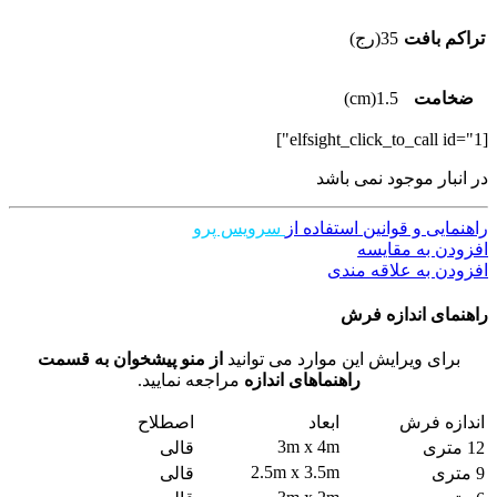
تراکم بافت
35(رج)
ضخامت
1.5(cm)
[elfsight_click_to_call id="1"]
در انبار موجود نمی باشد
راهنمایی و قوانین استفاده از
سرویس پرو
افزودن به مقایسه
افزودن به علاقه مندی
راهنمای اندازه فرش
برای ویرایش این موارد می توانید
از منو پیشخوان به قسمت
راهنماهای اندازه
مراجعه نمایید.
اندازه فرش
ابعاد
اصطلاح
3m x 4m
12 متری
قالی
2.5m x 3.5m
9 متری
قالی