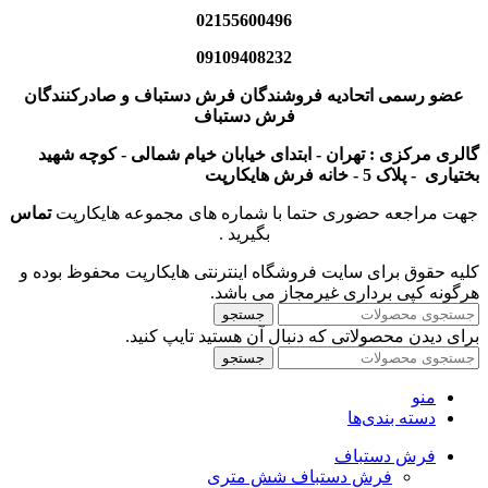
02155600496
09109408232
عضو رسمی اتحادیه فروشندگان فرش دستباف و صادرکنندگان
فرش دستباف
گالری مرکزی : تهران - ابتدای خیابان خیام شمالی - کوچه شهید
بختیاری - پلاک 5 - خانه فرش هایکارپت
جهت مراجعه حضوری حتما با شماره های مجموعه هایکارپت
تماس
بگیرید .
کلیه حقوق برای سایت فروشگاه اینترنتی هایکارپت محفوظ بوده و
هرگونه کپی برداری غیرمجاز می باشد.
جستجو
برای دیدن محصولاتی که دنبال آن هستید تایپ کنید.
جستجو
منو
دسته بندی‌ها
فرش دستباف
فرش دستباف شش متری