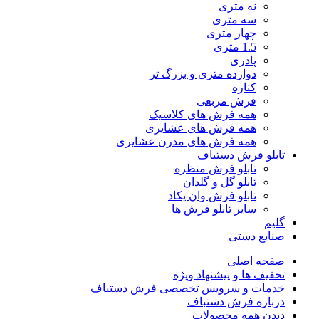
نه متری
سه متری
چهار متری
1.5 متری
پادری
دوازده متری و بزرگ تر
کناره
فرش مربعی
همه فرش های کلاسیک
همه فرش های عشایری
همه فرش های مدرن عشایری
تابلو فرش دستباف
تابلو فرش منظره
تابلو گل و گلدان
تابلو فرش وان یکاد
سایر تابلو فرش ها
گلیم
صنایع دستی
صفحه اصلی
تخفیف ها و پیشنهاد ویژه
خدمات و سرویس تخصصی فرش دستباف
درباره فرش دستباف
دیدن همه محصولات