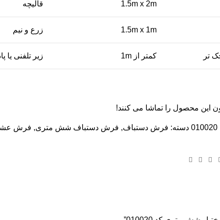
1.5m x 2m
قالیچه
1.5m x 1m
زرع و نیم
ک تر
کمتر از 1m
زیر تلفنی یا پ
ون این محصول را تماشا می کنند!
010020
دسته:
فرش دستباف
,
فرش دستباف شش متری
,
فرش عشا
ر شش متری کد 010020”