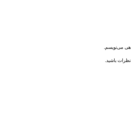
اهی می‌نویسم.
نظرات باشید.
جدید
جدید
یار
فرش دستباف چهار متری شیراز
فرش دستباف شش م
کد050538
کد050542
27,500,000
تومان
47,500,000