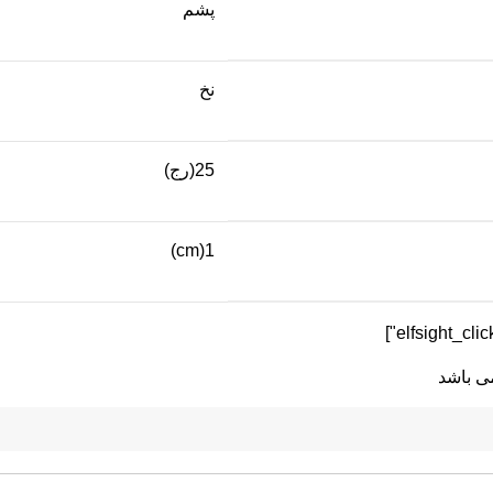
پشم
نخ
25(رج)
1(cm)
می باشد