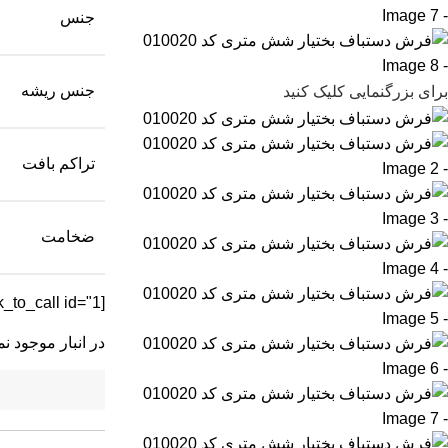
جنس
جنس ریشه
برای بزرگنمایی کلیک کنید
تراکم بافت
ضخامت
[elfsight_click_to_call id="1"]
در انبار موجود ن