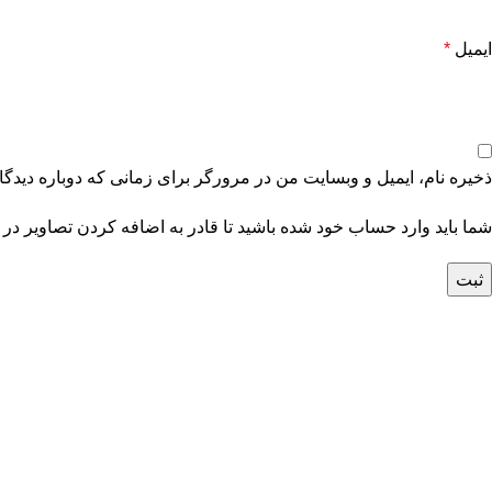
ایمیل
*
ذخیره نام، ایمیل و وبسایت من در مرورگر برای زمانی که دوباره دیدگ
شما باید وارد حساب خود شده باشید تا قادر به اضافه کردن تصاویر در 
جدید
جدید
فرش دستباف شش متری حسین
فرش دستباف شش متری بخت
آباد همدان کد050535
کد050537
59,900,000
تومان
40,500,000
تومان