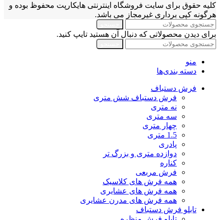
کلیه حقوق برای سایت فروشگاه اینترنتی هایکارپت محفوظ بوده و
هرگونه کپی برداری غیرمجاز می باشد.
جستجو
برای دیدن محصولاتی که دنبال آن هستید تایپ کنید.
جستجو
منو
دسته بندی‌ها
فرش دستباف
فرش دستباف شش متری
نه متری
سه متری
چهار متری
1.5 متری
پادری
دوازده متری و بزرگ تر
کناره
فرش مربعی
همه فرش های کلاسیک
همه فرش های عشایری
همه فرش های مدرن عشایری
تابلو فرش دستباف
تابلو فرش منظره