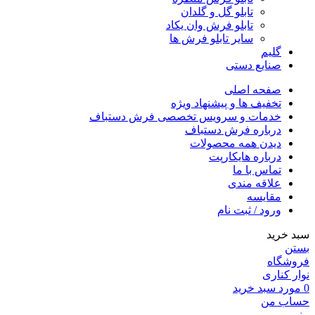
تابلو گل و گلدان
تابلو فرش وان یکاد
سایر تابلو فرش ها
گلیم
صنایع دستی
صفحه اصلی
تخفیف ها و پیشنهاد ویژه
خدمات و سرویس تخصصی فرش دستباف
درباره فرش دستباف
دیدن همه محصولات
درباره هایکارپت
تماس با ما
علاقه مندی
مقايسه
ورود / ثبت نام
سبد خرید
بستن
فروشگاه
نوار کناری
0
مورد
سبد خرید
حساب من
منو