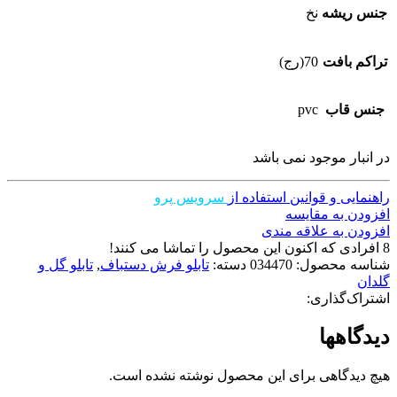
جنس ریشه
نخ
تراکم بافت
70(رج)
جنس قاب
pvc
در انبار موجود نمی باشد
راهنمایی و قوانین استفاده از
سرویس پرو
افزودن به مقایسه
افزودن به علاقه مندی
8
افرادی که اکنون این محصول را تماشا می کنند!
شناسه محصول:
034470
دسته:
تابلو فرش دستباف
,
تابلو گل و
گلدان
اشتراک‌گذاری:
دیدگاهها
هیچ دیدگاهی برای این محصول نوشته نشده است.