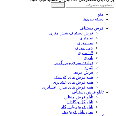
جستجو
منو
دسته بندی‌ها
فرش دستباف
فرش دستباف شش متری
نه متری
سه متری
چهار متری
1.5 متری
پادری
دوازده متری و بزرگ تر
کناره
فرش مربعی
همه فرش های کلاسیک
همه فرش های عشایری
همه فرش های مدرن عشایری
تابلو فرش دستباف
تابلو فرش منظره
تابلو گل و گلدان
تابلو فرش وان یکاد
سایر تابلو فرش ها