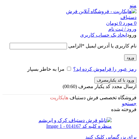
منو
0
مورد
0
تومان
ورود / ثبت نام
ورود
ایجاد یک حساب کاربری
نام کاربری یا آدرس ایمیل
*
الزامی
ورود
رمز عبور را فراموش کرده اید؟
مرا به خاطر بسپار
ورود با کد یکبارمصرف
ارسال مجدد کد یکبار مصرف
(00:
60
)
فروشگاه تخصصی فرش دستباف
هایکارپت
جستجو
فروخته شده
برای بزرگنمایی کلیک کنید