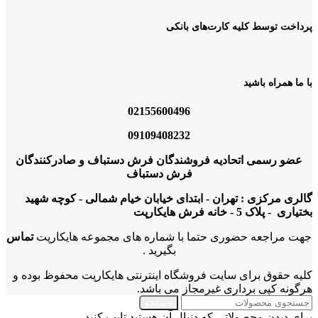
پرداخت توسط کلیه کارت‌های بانکی
با ما همراه باشید
02155600496
09109408232
عضو رسمی اتحادیه فروشندگان فرش دستباف و صادرکنندگان
فرش دستباف
گالری مرکزی : تهران - ابتدای خیابان خیام شمالی - کوچه شهید
بختیاری - پلاک 5 - خانه فرش هایکارپت
جهت مراجعه حضوری حتما با شماره های مجموعه هایکارپت
تماس
بگیرید .
کلیه حقوق برای سایت فروشگاه اینترنتی هایکارپت محفوظ بوده و
هرگونه کپی برداری غیرمجاز می باشد.
جستجو
برای دیدن محصولاتی که دنبال آن هستید تایپ کنید.