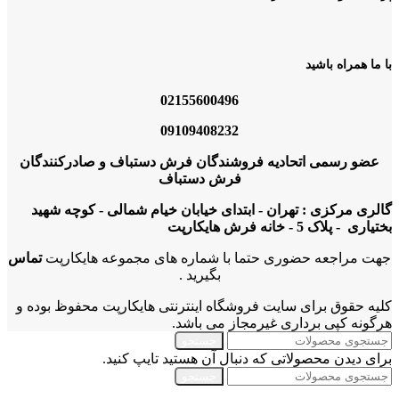
با ما همراه باشید
02155600496
09109408232
عضو رسمی اتحادیه فروشندگان فرش دستباف و صادرکنندگان
فرش دستباف
گالری مرکزی : تهران - ابتدای خیابان خیام شمالی - کوچه شهید
بختیاری - پلاک 5 - خانه فرش هایکارپت
جهت مراجعه حضوری حتما با شماره های مجموعه هایکارپت
تماس
بگیرید .
کلیه حقوق برای سایت فروشگاه اینترنتی هایکارپت محفوظ بوده و
هرگونه کپی برداری غیرمجاز می باشد.
جستجو
برای دیدن محصولاتی که دنبال آن هستید تایپ کنید.
جستجو