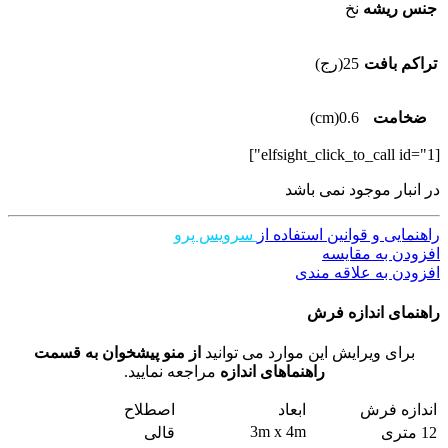
جنس ریشه
نخ
تراکم بافت
25(رج)
ضخامت
0.6(cm)
[elfsight_click_to_call id="1"]
در انبار موجود نمی باشد
راهنمایی و قوانین استفاده از
سرویس پرو
افزودن به مقایسه
افزودن به علاقه مندی
راهنمای اندازه فرش
برای ویرایش این موارد می توانید
از منو پیشخوان به قسمت
راهنماهای اندازه
مراجعه نمایید.
اندازه فرش
ابعاد
اصطلاح
3m x 4m
12 متری
قالی