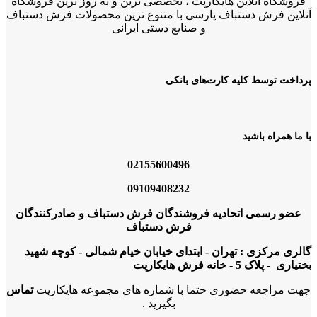
فروشگاه آنلاین هایکارپت ، تخصصی ترین و به روز ترین فروشگاه
آنلاین فرش دستباف پارسی با متنوع ترین محصولات فرش دستباف
و صنایع دستی ایرانی
پرداخت توسط کلیه کارت‌های بانکی
با ما همراه باشید
02155600496
09109408232
عضو رسمی اتحادیه فروشندگان فرش دستباف و صادرکنندگان
فرش دستباف
گالری مرکزی : تهران - ابتدای خیابان خیام شمالی - کوچه شهید
بختیاری - پلاک 5 - خانه فرش هایکارپت
جهت مراجعه حضوری حتما با شماره های مجموعه هایکارپت
تماس
بگیرید .