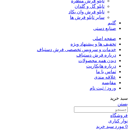
تابلو فرش منظره
تابلو گل و گلدان
تابلو فرش وان یکاد
سایر تابلو فرش ها
گلیم
صنایع دستی
صفحه اصلی
تخفیف ها و پیشنهاد ویژه
خدمات و سرویس تخصصی فرش دستباف
درباره فرش دستباف
دیدن همه محصولات
درباره هایکارپت
تماس با ما
علاقه مندی
مقايسه
ورود / ثبت نام
سبد خرید
بستن
فروشگاه
نوار کناری
0
مورد
سبد خرید