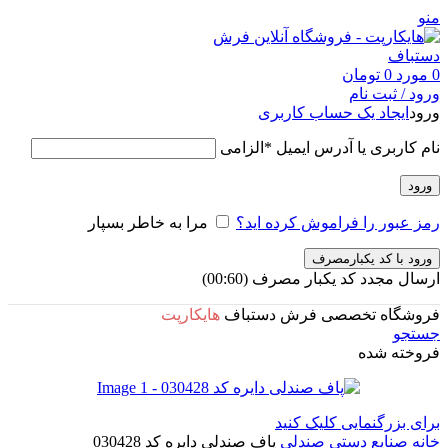
منو
0
مورد
0
تومان
ورود / ثبت نام
ورود
ایجاد یک حساب کاربری
نام کاربری یا آدرس ایمیل
*
الزامی
ورود
رمز عبور را فراموش کرده اید؟
مرا به خاطر بسپار
ورود با کد یکبارمصرف
ارسال مجدد کد یکبار مصرف
(00:
60
)
فروشگاه تخصصی فرش دستباف
هایکارپت
جستجو
فروخته شده
برای بزرگنمایی کلیک کنید
خانه
صنایع دستی
صندلی
پاف صندلی دایره کد 030428