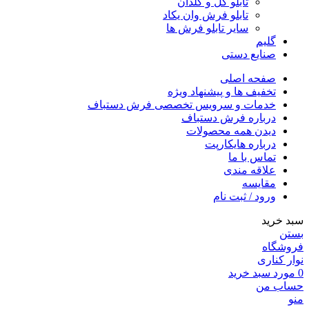
تابلو گل و گلدان
تابلو فرش وان یکاد
سایر تابلو فرش ها
گلیم
صنایع دستی
صفحه اصلی
تخفیف ها و پیشنهاد ویژه
خدمات و سرویس تخصصی فرش دستباف
درباره فرش دستباف
دیدن همه محصولات
درباره هایکارپت
تماس با ما
علاقه مندی
مقايسه
ورود / ثبت نام
سبد خرید
بستن
فروشگاه
نوار کناری
0
مورد
سبد خرید
حساب من
منو