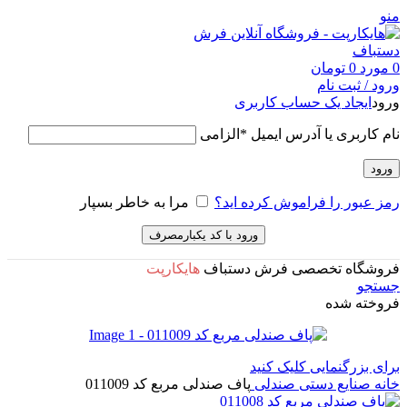
منو
0
مورد
0
تومان
ورود / ثبت نام
ورود
ایجاد یک حساب کاربری
نام کاربری یا آدرس ایمیل
*
الزامی
ورود
رمز عبور را فراموش کرده اید؟
مرا به خاطر بسپار
ورود با کد یکبارمصرف
فروشگاه تخصصی فرش دستباف
هایکارپت
جستجو
فروخته شده
برای بزرگنمایی کلیک کنید
خانه
صنایع دستی
صندلی
پاف صندلی مربع کد 011009