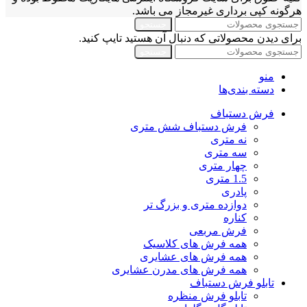
هرگونه کپی برداری غیرمجاز می باشد.
جستجو
برای دیدن محصولاتی که دنبال آن هستید تایپ کنید.
جستجو
منو
دسته بندی‌ها
فرش دستباف
فرش دستباف شش متری
نه متری
سه متری
چهار متری
1.5 متری
پادری
دوازده متری و بزرگ تر
کناره
فرش مربعی
همه فرش های کلاسیک
همه فرش های عشایری
همه فرش های مدرن عشایری
تابلو فرش دستباف
تابلو فرش منظره