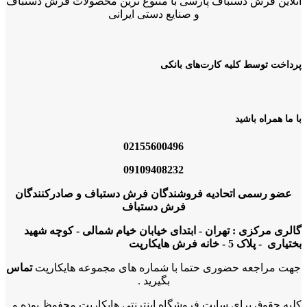
آنلاین فرش دستباف پارسی با متنوع ترین محصولات فرش دستباف
و صنایع دستی ایرانی
پرداخت توسط کلیه کارت‌های بانکی
با ما همراه باشید
02155600496
09109408232
عضو رسمی اتحادیه فروشندگان فرش دستباف و صادرکنندگان
فرش دستباف
گالری مرکزی : تهران - ابتدای خیابان خیام شمالی - کوچه شهید
بختیاری - پلاک 5 - خانه فرش هایکارپت
جهت مراجعه حضوری حتما با شماره های مجموعه هایکارپت
تماس
بگیرید .
کلیه حقوق برای سایت فروشگاه اینترنتی هایکارپت محفوظ بوده و