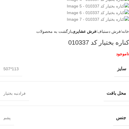
خانه
فرش دستباف
فرش عشایری
بازگشت به محصولات
کناره بختیار کد 010337
ناموجود
سایز
113*507
محل بافت
فرادنبه بختیار
جنس
پشم