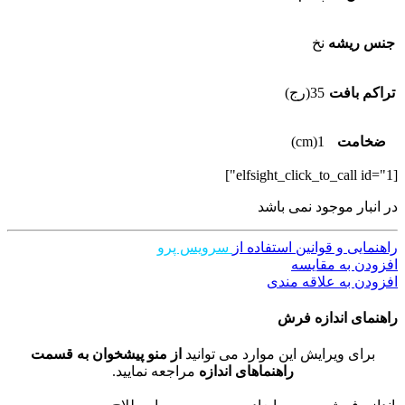
جنس ریشه
نخ
تراکم بافت
35(رج)
ضخامت
1(cm)
[elfsight_click_to_call id="1"]
در انبار موجود نمی باشد
راهنمایی و قوانین استفاده از
سرویس پرو
افزودن به مقایسه
افزودن به علاقه مندی
راهنمای اندازه فرش
برای ویرایش این موارد می توانید
از منو پیشخوان به قسمت
راهنماهای اندازه
مراجعه نمایید.