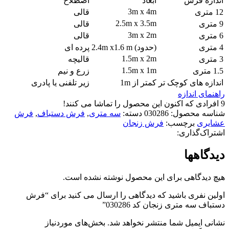
اندازه فرش
ابعاد
اصطلاح
3m x 4m
12 متری
قالی
2.5m x 3.5m
9 متری
قالی
3m x 2m
6 متری
قالی
4 متری
(حدود) 2.4m x1.6 m
پرده ای
1.5m x 2m
3 متری
قالیچه
1.5m x 1m
1.5 متری
زرع و نیم
اندازه های کوچک تر
کمتر از 1m
زیر تلفنی یا پادری
راهنمای اندازه
9
افرادی که اکنون این محصول را تماشا می کنند!
شناسه محصول:
030286
دسته:
سه متری
,
فرش دستباف
,
فرش
عشایری
برچسب:
فرش زنجان
اشتراک‌گذاری:
دیدگاهها
هیچ دیدگاهی برای این محصول نوشته نشده است.
اولین نفری باشید که دیدگاهی را ارسال می کنید برای “فرش
دستباف سه متری زنجان کد 030286”
نشانی ایمیل شما منتشر نخواهد شد.
بخش‌های موردنیاز