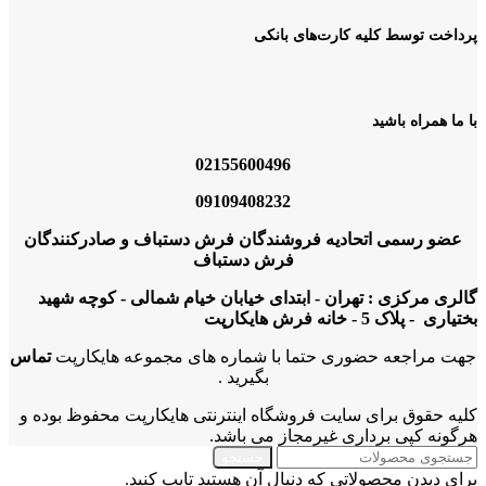
پرداخت توسط کلیه کارت‌های بانکی
با ما همراه باشید
02155600496
09109408232
عضو رسمی اتحادیه فروشندگان فرش دستباف و صادرکنندگان
فرش دستباف
گالری مرکزی : تهران - ابتدای خیابان خیام شمالی - کوچه شهید
بختیاری - پلاک 5 - خانه فرش هایکارپت
جهت مراجعه حضوری حتما با شماره های مجموعه هایکارپت
تماس
بگیرید .
کلیه حقوق برای سایت فروشگاه اینترنتی هایکارپت محفوظ بوده و
هرگونه کپی برداری غیرمجاز می باشد.
جستجو
برای دیدن محصولاتی که دنبال آن هستید تایپ کنید.