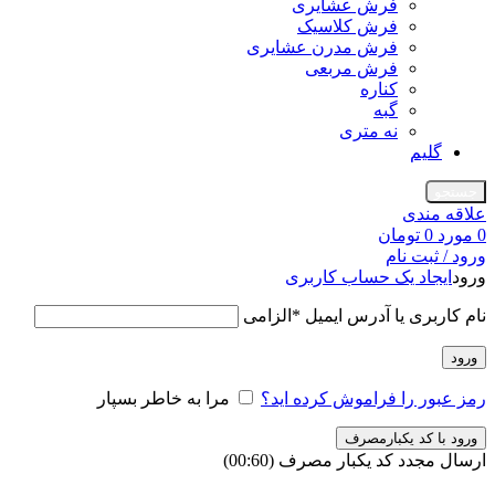
فرش عشایری
فرش کلاسیک
فرش مدرن عشایری
فرش مربعی
کناره
گبه
نه متری
گلیم
جستجو
علاقه مندی
0
مورد
0
تومان
ورود / ثبت نام
ورود
ایجاد یک حساب کاربری
نام کاربری یا آدرس ایمیل
*
الزامی
ورود
رمز عبور را فراموش کرده اید؟
مرا به خاطر بسپار
ورود با کد یکبارمصرف
ارسال مجدد کد یکبار مصرف
(00:
60
)