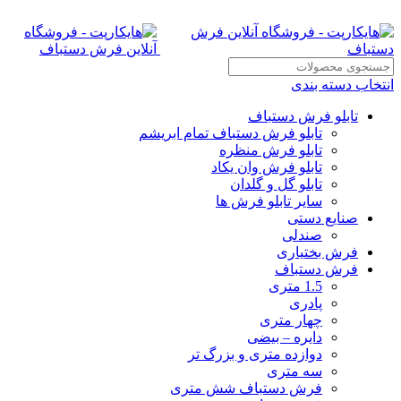
انتخاب دسته بندی
تابلو فرش دستباف
تابلو فرش دستباف تمام ابریشم
تابلو فرش منظره
تابلو فرش وان یکاد
تابلو گل و گلدان
سایر تابلو فرش ها
صنایع دستی
صندلی
فرش بختیاری
فرش دستباف
1.5 متری
پادری
چهار متری
دایره – بیضی
دوازده متری و بزرگ تر
سه متری
فرش دستباف شش متری