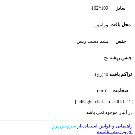
سایز
109*162
محل بافت
ورامین
جنس
پشم دست ریس
جنس ریشه
نخ
تراکم بافت
40(رج)
ضخامت
1(cm)
[elfsight_click_to_call id="1"]
در انبار موجود نمی باشد
راهنمایی و قوانین استفاده از
سرویس پرو
افزودن به مقایسه