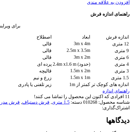
افزودن به علاقه مندی
راهنمای اندازه فرش
برای ویرای
اندازه فرش
ابعاد
اصطلاح
3m x 4m
12 متری
قالی
2.5m x 3.5m
9 متری
قالی
3m x 2m
6 متری
قالی
4 متری
(حدود) 2.4m x1.6 m
پرده ای
1.5m x 2m
3 متری
قالیچه
1.5m x 1m
1.5 متری
زرع و نیم
اندازه های کوچک تر
کمتر از 1m
زیر تلفنی یا پادری
راهنمای اندازه
11
افرادی که اکنون این محصول را تماشا می کنند!
شناسه محصول:
010268
دسته:
1.5 متری
,
فرش دستباف
,
فرش مدرن
اشتراک‌گذاری:
دیدگاهها