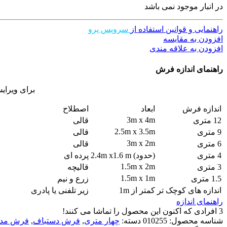
در انبار موجود نمی باشد
راهنمایی و قوانین استفاده از
سرویس پرو
افزودن به مقایسه
افزودن به علاقه مندی
راهنمای اندازه فرش
برای ویرای
اندازه فرش
ابعاد
اصطلاح
3m x 4m
12 متری
قالی
2.5m x 3.5m
9 متری
قالی
3m x 2m
6 متری
قالی
4 متری
(حدود) 2.4m x1.6 m
پرده ای
1.5m x 2m
3 متری
قالیچه
1.5m x 1m
1.5 متری
زرع و نیم
اندازه های کوچک تر
کمتر از 1m
زیر تلفنی یا پادری
راهنمای اندازه
3
افرادی که اکنون این محصول را تماشا می کنند!
شناسه محصول:
010255
دسته:
چهار متری
,
فرش دستباف
,
فرش مدر