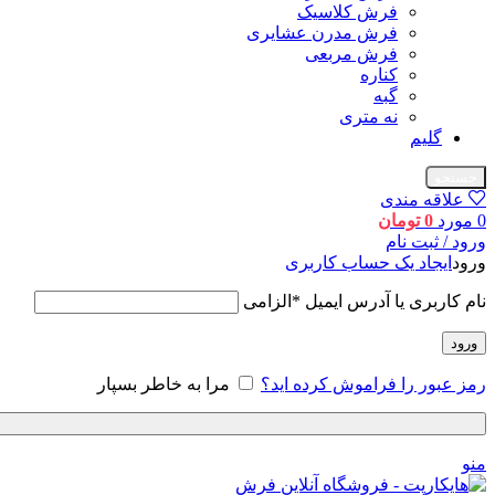
فرش کلاسیک
فرش مدرن عشایری
فرش مربعی
کناره
گبه
نه متری
گلیم
جستجو
علاقه مندی
0
مورد
0
تومان
ورود / ثبت نام
ورود
ایجاد یک حساب کاربری
نام کاربری یا آدرس ایمیل
*
الزامی
ورود
رمز عبور را فراموش کرده اید؟
مرا به خاطر بسپار
منو