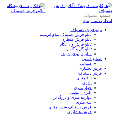
انتخاب دسته بندی
تابلو فرش دستباف
تابلو فرش دستباف تمام ابریشم
تابلو فرش منظره
تابلو فرش وان یکاد
تابلو گل و گلدان
سایر تابلو فرش ها
صنایع دستی
صندلی
فرش بختیاری
فرش دستباف
1.5 متری
پادری
چهار متری
دایره – بیضی
دوازده متری و بزرگ تر
سه متری
فرش دستباف شش متری
فرش عشایری