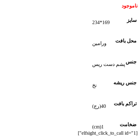
ناموجود
سایز
169*234
محل بافت
ورامین
جنس
پشم دست ریس
جنس ریشه
نخ
تراکم بافت
40(رج)
ضخامت
1(cm)
[elfsight_click_to_call id="1"]