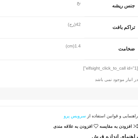
نخ
جنس ریشه
42(رج)
تراکم بافت
1.4(cm)
ضخامت
[elfsight_click_to_call id="1"]
در انبار موجود نمی باشد
راهنمایی و قوانین استفاده از
سرویس پرو
افزودن به مقایسه
افزودن به علاقه مندی
راهنمای اندازه فرش