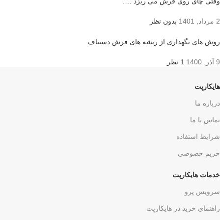
وقتی چای روی فرش می ریزد ….
2 مرداد, 1401
بدون نظر
روش های نگهداری از ریشه های فرش دستباف
9 آذر, 1400
1 نظر
هایکارپت
درباره ما
تماس با ما
شرایط استفاده
حریم خصوصی
خدمات هایکارپت
سرویس پرو
راهنمای خرید در هایکارپت