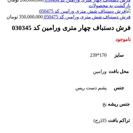
بازگشت به محصولات
فرش دستباف شش متری ورامین کد 050475
350,000,000
تومان
فرش دستباف چهار متری ورامین کد 030345
ناموجود
سایز
170*239
محل بافت
ورامین
جنس
پشم دست ریس
جنس ریشه
نخ
تراکم بافت
35(رج)