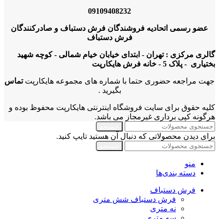
09109408232
عضو رسمی اتحادیه فروشندگان فرش دستباف و صادرکنندگان
فرش دستباف
گالری مرکزی : تهران - ابتدای خیابان خیام شمالی - کوچه شهید
بختیاری - پلاک 5 - خانه فرش هایکارپت
جهت مراجعه حضوری حتما با شماره های مجموعه هایکارپت
تماس
بگیرید .
کلیه حقوق برای سایت فروشگاه اینترنتی هایکارپت محفوظ بوده و
هرگونه کپی برداری غیرمجاز می باشد.
جستجو
برای دیدن محصولاتی که دنبال آن هستید تایپ کنید.
جستجو
منو
دسته بندی‌ها
فرش دستباف
فرش دستباف شش متری
نه متری
سه متری