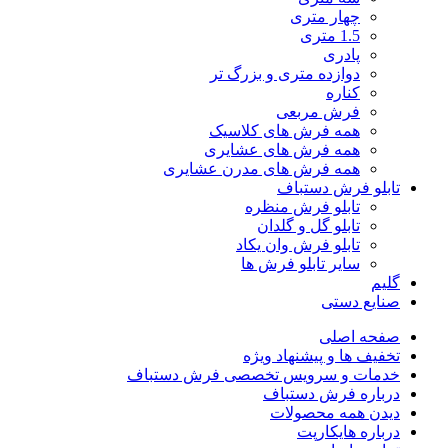
چهار متری
1.5 متری
پادری
دوازده متری و بزرگ تر
کناره
فرش مربعی
همه فرش های کلاسیک
همه فرش های عشایری
همه فرش های مدرن عشایری
تابلو فرش دستباف
تابلو فرش منظره
تابلو گل و گلدان
تابلو فرش وان یکاد
سایر تابلو فرش ها
گلیم
صنایع دستی
صفحه اصلی
تخفیف ها و پیشنهاد ویژه
خدمات و سرویس تخصصی فرش دستباف
درباره فرش دستباف
دیدن همه محصولات
درباره هایکارپت