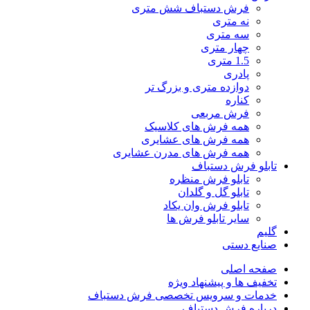
فرش دستباف شش متری
نه متری
سه متری
چهار متری
1.5 متری
پادری
دوازده متری و بزرگ تر
کناره
فرش مربعی
همه فرش های کلاسیک
همه فرش های عشایری
همه فرش های مدرن عشایری
تابلو فرش دستباف
تابلو فرش منظره
تابلو گل و گلدان
تابلو فرش وان یکاد
سایر تابلو فرش ها
گلیم
صنایع دستی
صفحه اصلی
تخفیف ها و پیشنهاد ویژه
خدمات و سرویس تخصصی فرش دستباف
درباره فرش دستباف