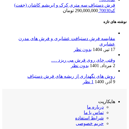
فرش دستباف سه متری کرک و ابریشم کاشان (جفت)
کد70030
290,000,000
تومان
نوشته های تازه
مقایسه فرش دستبافت عشایری و فرش های مدرن
عشایری
17 تیر, 1404
بدون نظر
وقتی چای روی فرش می ریزد ….
2 مرداد, 1401
بدون نظر
روش های نگهداری از ریشه های فرش دستباف
9 آذر, 1400
1 نظر
هایکارپت
درباره ما
تماس با ما
شرایط استفاده
حریم خصوصی