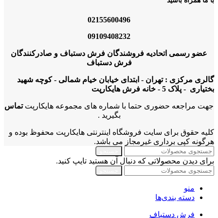
با ما همراه باشید
02155600496
09109408232
عضو رسمی اتحادیه فروشندگان فرش دستباف و صادرکنندگان
فرش دستباف
گالری مرکزی : تهران - ابتدای خیابان خیام شمالی - کوچه شهید
بختیاری - پلاک 5 - خانه فرش هایکارپت
جهت مراجعه حضوری حتما با شماره های مجموعه هایکارپت
تماس
بگیرید .
کلیه حقوق برای سایت فروشگاه اینترنتی هایکارپت محفوظ بوده و
هرگونه کپی برداری غیرمجاز می باشد.
جستجو
برای دیدن محصولاتی که دنبال آن هستید تایپ کنید.
جستجو
منو
دسته بندی‌ها
فرش دستباف