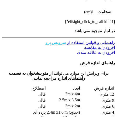
ضخامت
1(cm)
[elfsight_click_to_call id="1"]
در انبار موجود نمی باشد
راهنمایی و قوانین استفاده از
سرویس پرو
افزودن به مقایسه
افزودن به علاقه مندی
راهنمای اندازه فرش
برای ویرایش این موارد می توانید
از منو پیشخوان به قسمت
راهنماهای اندازه
مراجعه نمایید.
اندازه فرش
ابعاد
اصطلاح
3m x 4m
12 متری
قالی
2.5m x 3.5m
9 متری
قالی
3m x 2m
6 متری
قالی
4 متری
(حدود) 2.4m x1.6 m
پرده ای