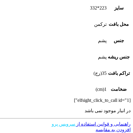
سایز
223*332
محل بافت
ترکمن
جنس
پشم
جنس ریشه
پشم
تراکم بافت
35(رج)
ضخامت
1(cm)
[elfsight_click_to_call id="1"]
در انبار موجود نمی باشد
راهنمایی و قوانین استفاده از
سرویس پرو
افزودن به مقایسه