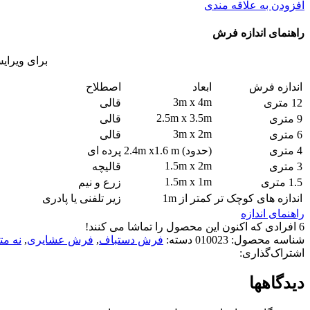
افزودن به علاقه مندی
راهنمای اندازه فرش
برای ویرای
اندازه فرش
ابعاد
اصطلاح
3m x 4m
12 متری
قالی
2.5m x 3.5m
9 متری
قالی
3m x 2m
6 متری
قالی
4 متری
(حدود) 2.4m x1.6 m
پرده ای
1.5m x 2m
3 متری
قالیچه
1.5m x 1m
1.5 متری
زرع و نیم
اندازه های کوچک تر
کمتر از 1m
زیر تلفنی یا پادری
راهنمای اندازه
6
افرادی که اکنون این محصول را تماشا می کنند!
شناسه محصول:
010023
دسته:
فرش دستباف
,
فرش عشایری
,
نه مت
اشتراک‌گذاری:
دیدگاهها