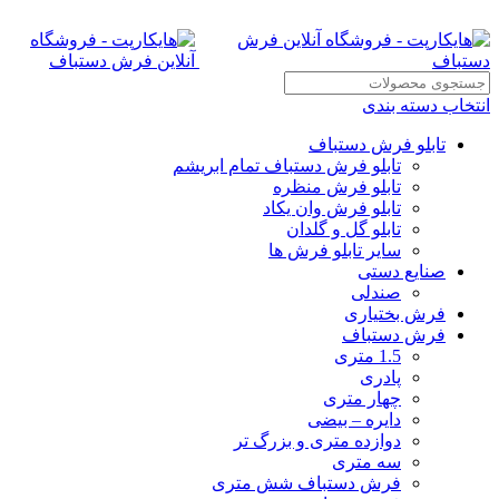
انتخاب دسته بندی
تابلو فرش دستباف
تابلو فرش دستباف تمام ابریشم
تابلو فرش منظره
تابلو فرش وان یکاد
تابلو گل و گلدان
سایر تابلو فرش ها
صنایع دستی
صندلی
فرش بختیاری
فرش دستباف
1.5 متری
پادری
چهار متری
دایره – بیضی
دوازده متری و بزرگ تر
سه متری
فرش دستباف شش متری