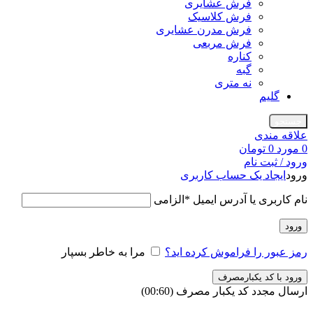
فرش عشایری
فرش کلاسیک
فرش مدرن عشایری
فرش مربعی
کناره
گبه
نه متری
گلیم
جستجو
علاقه مندی
0
مورد
0
تومان
ورود / ثبت نام
ورود
ایجاد یک حساب کاربری
نام کاربری یا آدرس ایمیل
*
الزامی
ورود
رمز عبور را فراموش کرده اید؟
مرا به خاطر بسپار
ورود با کد یکبارمصرف
ارسال مجدد کد یکبار مصرف
(00:
60
)