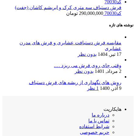
فرش دستباف سه متری کرک و ابریشم کاشان (جفت)
کد70030
290,000,000
تومان
نوشته های تازه
مقایسه فرش دستبافت عشایری و فرش های مدرن
عشایری
17 تیر, 1404
بدون نظر
وقتی چای روی فرش می ریزد ….
2 مرداد, 1401
بدون نظر
روش های نگهداری از ریشه های فرش دستباف
9 آذر, 1400
1 نظر
هایکارپت
درباره ما
تماس با ما
شرایط استفاده
حریم خصوصی