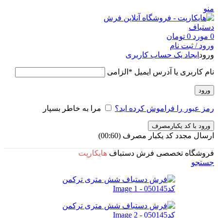
منو
0
مورد
0
تومان
ورود / ثبت نام
ورود
ایجاد یک حساب کاربری
نام کاربری یا آدرس ایمیل
*
الزامی
ورود
رمز عبور را فراموش کرده اید؟
مرا به خاطر بسپار
ورود با کد یکبارمصرف
ارسال مجدد کد یکبار مصرف
(00:
60
)
فروشگاه تخصصی فرش دستباف
هایکارپت
جستجو