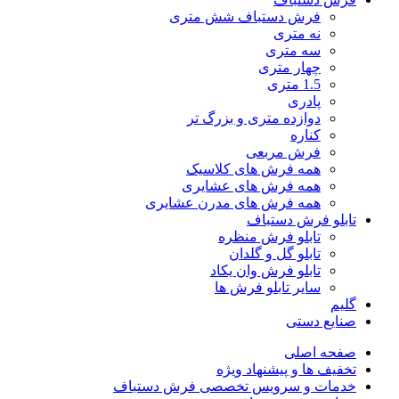
فرش دستباف شش متری
نه متری
سه متری
چهار متری
1.5 متری
پادری
دوازده متری و بزرگ تر
کناره
فرش مربعی
همه فرش های کلاسیک
همه فرش های عشایری
همه فرش های مدرن عشایری
تابلو فرش دستباف
تابلو فرش منظره
تابلو گل و گلدان
تابلو فرش وان یکاد
سایر تابلو فرش ها
گلیم
صنایع دستی
صفحه اصلی
تخفیف ها و پیشنهاد ویژه
خدمات و سرویس تخصصی فرش دستباف