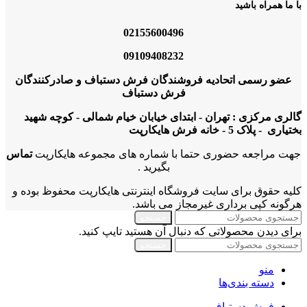
با ما همراه باشید
02155600496
09109408232
عضو رسمی اتحادیه فروشندگان فرش دستباف و صادرکنندگان
فرش دستباف
گالری مرکزی : تهران - ابتدای خیابان خیام شمالی - کوچه شهید
بختیاری - پلاک 5 - خانه فرش هایکارپت
جهت مراجعه حضوری حتما با شماره های مجموعه هایکارپت
تماس
بگیرید .
کلیه حقوق برای سایت فروشگاه اینترنتی هایکارپت محفوظ بوده و
هرگونه کپی برداری غیرمجاز می باشد.
جستجو
برای دیدن محصولاتی که دنبال آن هستید تایپ کنید.
جستجو
منو
دسته بندی‌ها
فرش دستباف