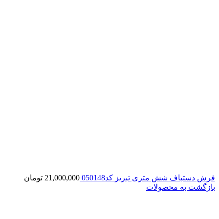
فرش دستباف شش متری تبریز کد050148
21,000,000
تومان
بازگشت به محصولات