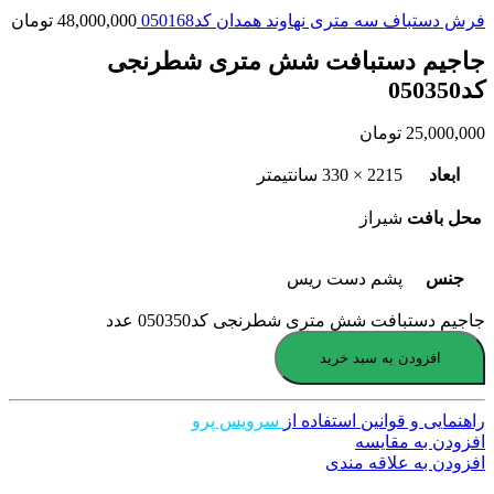
فرش دستباف سه متری نهاوند همدان کد050168
48,000,000
تومان
جاجیم دستبافت شش متری شطرنجی
کد050350
25,000,000
تومان
ابعاد
2215 × 330 سانتیمتر
محل بافت
شیراز
جنس
پشم دست ریس
جاجیم دستبافت شش متری شطرنجی کد050350 عدد
افزودن به سبد خرید
راهنمایی و قوانین استفاده از
سرویس پرو
افزودن به مقایسه
افزودن به علاقه مندی