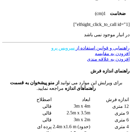
ضخامت
1(cm)
[elfsight_click_to_call id="1"]
در انبار موجود نمی باشد
راهنمایی و قوانین استفاده از
سرویس پرو
افزودن به مقایسه
افزودن به علاقه مندی
راهنمای اندازه فرش
برای ویرایش این موارد می توانید
از منو پیشخوان به قسمت
راهنماهای اندازه
مراجعه نمایید.
اندازه فرش
ابعاد
اصطلاح
3m x 4m
12 متری
قالی
2.5m x 3.5m
9 متری
قالی
3m x 2m
6 متری
قالی
4 متری
(حدود) 2.4m x1.6 m
پرده ای