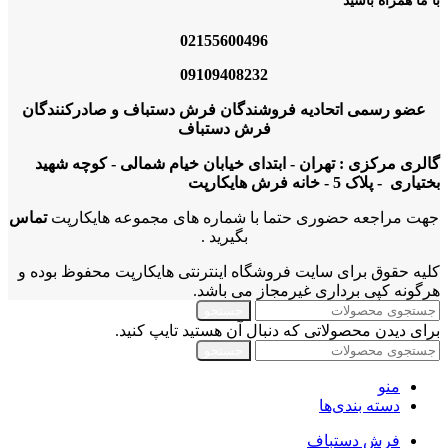
با ما همراه باشید
02155600496
09109408232
عضو رسمی اتحادیه فروشندگان فرش دستباف و صادرکنندگان
فرش دستباف
گالری مرکزی : تهران - ابتدای خیابان خیام شمالی - کوچه شهید
بختیاری - پلاک 5 - خانه فرش هایکارپت
جهت مراجعه حضوری حتما با شماره های مجموعه هایکارپت
تماس
بگیرید .
کلیه حقوق برای سایت فروشگاه اینترنتی هایکارپت محفوظ بوده و
هرگونه کپی برداری غیرمجاز می باشد.
جستجو
برای دیدن محصولاتی که دنبال آن هستید تایپ کنید.
جستجو
منو
دسته بندی‌ها
فرش دستباف