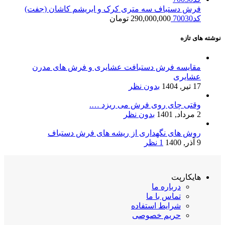
فرش دستباف سه متری کرک و ابریشم کاشان (جفت)
کد70030
290,000,000
تومان
نوشته های تازه
مقایسه فرش دستبافت عشایری و فرش های مدرن
عشایری
17 تیر, 1404
بدون نظر
وقتی چای روی فرش می ریزد ….
2 مرداد, 1401
بدون نظر
روش های نگهداری از ریشه های فرش دستباف
9 آذر, 1400
1 نظر
هایکارپت
درباره ما
تماس با ما
شرایط استفاده
حریم خصوصی