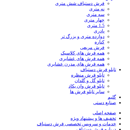
فرش دستباف شش متری
نه متری
سه متری
چهار متری
1.5 متری
پادری
دوازده متری و بزرگ تر
کناره
فرش مربعی
همه فرش های کلاسیک
همه فرش های عشایری
همه فرش های مدرن عشایری
تابلو فرش دستباف
تابلو فرش منظره
تابلو گل و گلدان
تابلو فرش وان یکاد
سایر تابلو فرش ها
گلیم
صنایع دستی
صفحه اصلی
تخفیف ها و پیشنهاد ویژه
خدمات و سرویس تخصصی فرش دستباف
درباره فرش دستباف