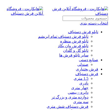
انتخاب دسته بندی
تابلو فرش دستباف
تابلو فرش دستباف تمام ابریشم
تابلو فرش منظره
تابلو فرش وان یکاد
تابلو گل و گلدان
سایر تابلو فرش ها
صنایع دستی
صندلی
فرش بختیاری
فرش دستباف
1.5 متری
پادری
چهار متری
دایره – بیضی
دوازده متری و بزرگ تر
سه متری
فرش دستباف شش متری