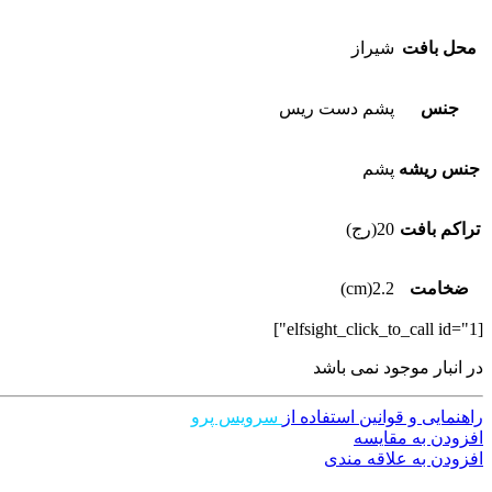
محل بافت
شیراز
جنس
پشم دست ریس
جنس ریشه
پشم
تراکم بافت
20(رج)
ضخامت
2.2(cm)
[elfsight_click_to_call id="1"]
در انبار موجود نمی باشد
راهنمایی و قوانین استفاده از
سرویس پرو
افزودن به مقایسه
افزودن به علاقه مندی