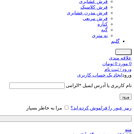
فرش عشایری
فرش کلاسیک
فرش مدرن عشایری
فرش مربعی
کناره
گبه
نه متری
گلیم
جستجو
علاقه مندی
0
مورد
0
تومان
ورود / ثبت نام
ورود
ایجاد یک حساب کاربری
نام کاربری یا آدرس ایمیل
*
الزامی
ورود
رمز عبور را فراموش کرده اید؟
مرا به خاطر بسپار
منو