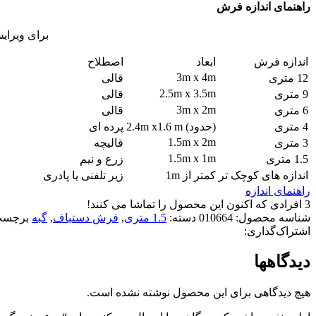
راهنمای اندازه فرش
برای ویرای
اندازه فرش
ابعاد
اصطلاح
3m x 4m
12 متری
قالی
2.5m x 3.5m
9 متری
قالی
3m x 2m
6 متری
قالی
4 متری
(حدود) 2.4m x1.6 m
پرده ای
1.5m x 2m
3 متری
قالیچه
1.5m x 1m
1.5 متری
زرع و نیم
اندازه های کوچک تر
کمتر از 1m
زیر تلفنی یا پادری
راهنمای اندازه
3
افرادی که اکنون این محصول را تماشا می کنند!
شناسه محصول:
010664
دسته:
1.5 متری
,
فرش دستباف
,
گبه
برچسب
اشتراک‌گذاری:
دیدگاهها
هیچ دیدگاهی برای این محصول نوشته نشده است.