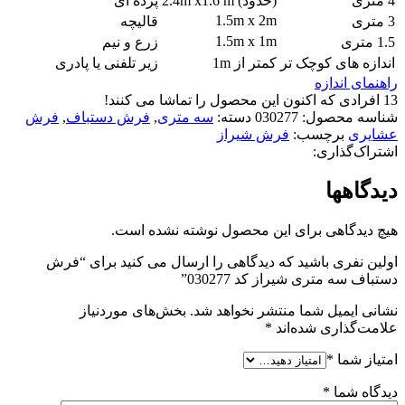
4 متری
(حدود) 2.4m x1.6 m
پرده ای
1.5m x 2m
3 متری
قالیچه
1.5m x 1m
1.5 متری
زرع و نیم
اندازه های کوچک تر
کمتر از 1m
زیر تلفنی یا پادری
راهنمای اندازه
13
افرادی که اکنون این محصول را تماشا می کنند!
شناسه محصول:
030277
دسته:
سه متری
,
فرش دستباف
,
فرش
عشایری
برچسب:
فرش شیراز
اشتراک‌گذاری:
دیدگاهها
هیچ دیدگاهی برای این محصول نوشته نشده است.
اولین نفری باشید که دیدگاهی را ارسال می کنید برای “فرش
دستباف سه متری شیراز کد 030277”
نشانی ایمیل شما منتشر نخواهد شد.
بخش‌های موردنیاز
علامت‌گذاری شده‌اند
*
امتیاز شما
*
دیدگاه شما
*