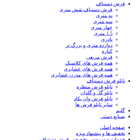
فرش دستباف
فرش دستباف شش متری
نه متری
سه متری
چهار متری
1.5 متری
پادری
دوازده متری و بزرگ تر
کناره
فرش مربعی
همه فرش های کلاسیک
همه فرش های عشایری
همه فرش های مدرن عشایری
تابلو فرش دستباف
تابلو فرش منظره
تابلو گل و گلدان
تابلو فرش وان یکاد
سایر تابلو فرش ها
گلیم
صنایع دستی
صفحه اصلی
تخفیف ها و پیشنهاد ویژه
خدمات و سرویس تخصصی فرش دستباف