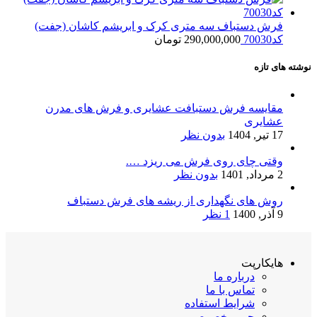
فرش دستباف سه متری کرک و ابریشم کاشان (جفت)
کد70030
290,000,000
تومان
نوشته های تازه
مقایسه فرش دستبافت عشایری و فرش های مدرن
عشایری
17 تیر, 1404
بدون نظر
وقتی چای روی فرش می ریزد ….
2 مرداد, 1401
بدون نظر
روش های نگهداری از ریشه های فرش دستباف
9 آذر, 1400
1 نظر
هایکارپت
درباره ما
تماس با ما
شرایط استفاده
حریم خصوصی