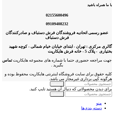
با ما همراه باشید
02155600496
09109408232
عضو رسمی اتحادیه فروشندگان فرش دستباف و صادرکنندگان
فرش دستباف
گالری مرکزی : تهران - ابتدای خیابان خیام شمالی - کوچه شهید
بختیاری - پلاک 5 - خانه فرش هایکارپت
جهت مراجعه حضوری حتما با شماره های مجموعه هایکارپت
تماس
بگیرید .
کلیه حقوق برای سایت فروشگاه اینترنتی هایکارپت محفوظ بوده و
هرگونه کپی برداری غیرمجاز می باشد.
جستجو
برای دیدن محصولاتی که دنبال آن هستید تایپ کنید.
جستجو
منو
دسته بندی‌ها