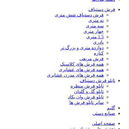
فرش دستباف
فرش دستباف شش متری
نه متری
سه متری
چهار متری
1.5 متری
پادری
دوازده متری و بزرگ تر
کناره
فرش مربعی
همه فرش های کلاسیک
همه فرش های عشایری
همه فرش های مدرن عشایری
تابلو فرش دستباف
تابلو فرش منظره
تابلو گل و گلدان
تابلو فرش وان یکاد
سایر تابلو فرش ها
گلیم
صنایع دستی
صفحه اصلی
تخفیف ها و پیشنهاد ویژه