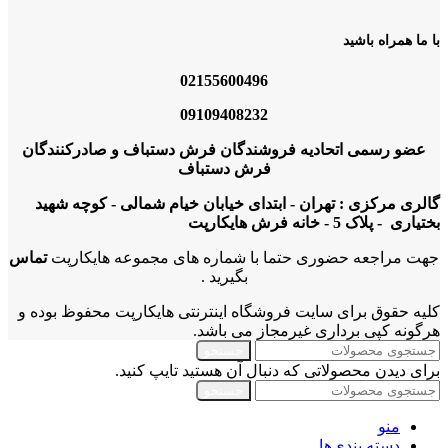
با ما همراه باشید
02155600496
09109408232
عضو رسمی اتحادیه فروشندگان فرش دستباف و صادرکنندگان
فرش دستباف
گالری مرکزی : تهران - ابتدای خیابان خیام شمالی - کوچه شهید
بختیاری - پلاک 5 - خانه فرش هایکارپت
جهت مراجعه حضوری حتما با شماره های مجموعه هایکارپت
تماس
بگیرید .
کلیه حقوق برای سایت فروشگاه اینترنتی هایکارپت محفوظ بوده و
هرگونه کپی برداری غیرمجاز می باشد.
جستجو
برای دیدن محصولاتی که دنبال آن هستید تایپ کنید.
جستجو
منو
دسته بندی‌ها