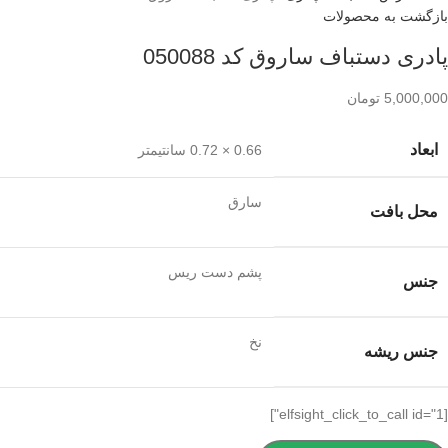
بازگشت به محصولات
پادری دستباف ساروق کد 050088
5,000,000
تومان
ابعاد
0.66 × 0.72 سانتیمتر
سارق
محل بافت
پشم دست ریس
جنس
نخ
جنس ریشه
[elfsight_click_to_call id="1"]