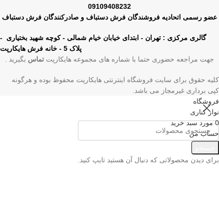
09109408232
عضو رسمی اتحادیه فروشندگان فرش دستباف و صادرکنندگان فرش دستباف
گالری مرکزی : تهران - ابتدای خیابان خیام شمالی - کوچه شهید بختیاری -
پلاک 5 - خانه فرش هایکارپت
جهت مراجعه حضوری حتما با شماره های مجموعه هایکارپت
تماس
بگیرید .
کلیه حقوق برای سایت فروشگاه اینترنتی هایکارپت محفوظ بوده و هرگونه
کپی برداری غیرمجاز می باشد.
فروشگاه
نوار کناری
0
مورد
سبد خرید
حساب من
منو
جستجو
برای دیدن محصولاتی که دنبال آن هستید تایپ کنید.