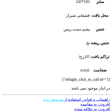
سایز
183*245
محل بافت
قشقایی شیراز
جنس
پشم دست ریس
جنس ریشه
نخ
تراکم بافت
35(رج)
ضخامت
1(cm)
[elfsight_click_to_call id="1"]
در انبار موجود نمی باشد
راهنمایی و قوانین استفاده از
سرویس پرو
افزودن به مقایسه
افزودن به علاقه مندی