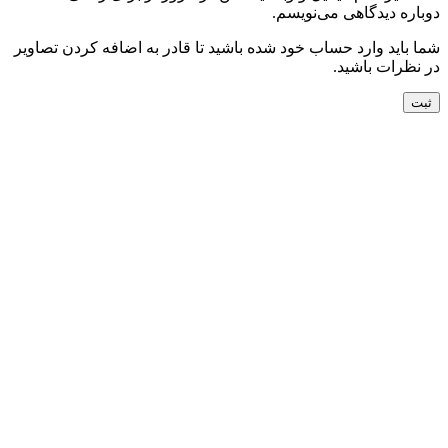
دوباره دیدگاهی می‌نویسم.
شما باید وارد حساب خود شده باشید تا قادر به اضافه کردن تصاویر
در نظرات باشید.
جدید
افزودن به سبد خرید
نمایش سریع
افزودن به مقایسه
افزودن به علاقه مندی
کناره دستباف ورامین کد054719
24,500,000
تومان
جدید
افزودن به سبد خرید
نمایش سریع