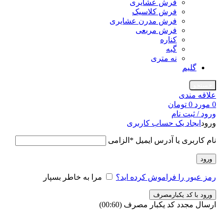
فرش عشایری
فرش کلاسیک
فرش مدرن عشایری
فرش مربعی
کناره
گبه
نه متری
گلیم
جستجو
علاقه مندی
0
مورد
0
تومان
ورود / ثبت نام
ورود
ایجاد یک حساب کاربری
نام کاربری یا آدرس ایمیل
*
الزامی
ورود
رمز عبور را فراموش کرده اید؟
مرا به خاطر بسپار
ورود با کد یکبارمصرف
ارسال مجدد کد یکبار مصرف
(00:
60
)