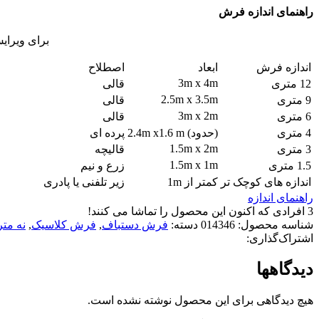
راهنمای اندازه فرش
برای ویرای
اندازه فرش
ابعاد
اصطلاح
3m x 4m
12 متری
قالی
2.5m x 3.5m
9 متری
قالی
3m x 2m
6 متری
قالی
4 متری
(حدود) 2.4m x1.6 m
پرده ای
1.5m x 2m
3 متری
قالیچه
1.5m x 1m
1.5 متری
زرع و نیم
اندازه های کوچک تر
کمتر از 1m
زیر تلفنی یا پادری
راهنمای اندازه
3
افرادی که اکنون این محصول را تماشا می کنند!
شناسه محصول:
014346
دسته:
فرش دستباف
,
فرش کلاسیک
,
نه مت
اشتراک‌گذاری:
دیدگاهها
هیچ دیدگاهی برای این محصول نوشته نشده است.