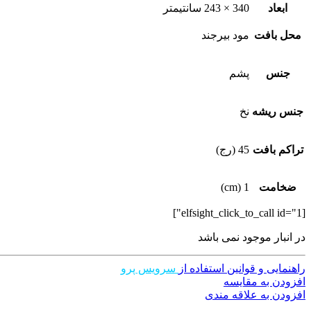
ابعاد
340 × 243 سانتیمتر
محل بافت
مود بیرجند
جنس
پشم
جنس ریشه
نخ
تراکم بافت
45 (رج)
ضخامت
1 (cm)
[elfsight_click_to_call id="1"]
در انبار موجود نمی باشد
راهنمایی و قوانین استفاده از
سرویس پرو
افزودن به مقایسه
افزودن به علاقه مندی