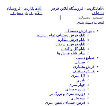
انتخاب دسته بندی
تابلو فرش دستباف
تابلو فرش دستباف تمام ابریشم
تابلو فرش منظره
تابلو فرش وان یکاد
تابلو گل و گلدان
سایر تابلو فرش ها
صنایع دستی
صندلی
فرش بختیاری
فرش دستباف
1.5 متری
پادری
چهار متری
دایره – بیضی
دوازده متری و بزرگ تر
سه متری
فرش دستباف شش متری