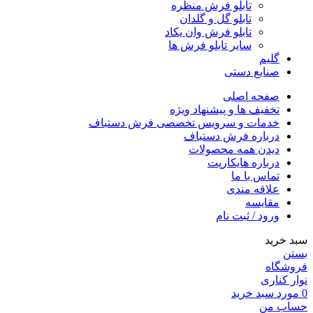
تابلو فرش منظره
تابلو گل و گلدان
تابلو فرش وان یکاد
سایر تابلو فرش ها
گلیم
صنایع دستی
صفحه اصلی
تخفیف ها و پیشنهاد ویژه
خدمات و سرویس تخصصی فرش دستباف
درباره فرش دستباف
دیدن همه محصولات
درباره هایکارپت
تماس با ما
علاقه مندی
مقايسه
ورود / ثبت نام
سبد خرید
بستن
فروشگاه
نوار کناری
0
مورد
سبد خرید
حساب من