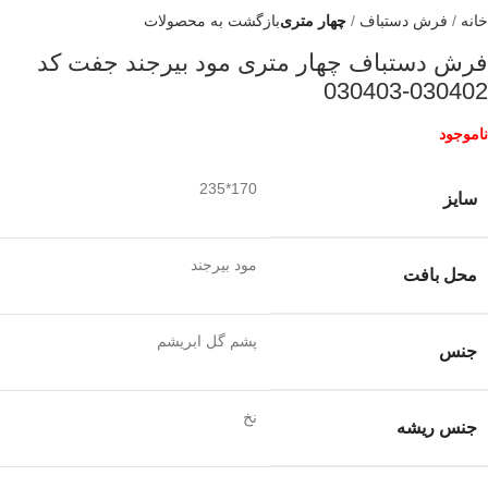
خانه
فرش دستباف
چهار متری
بازگشت به محصولات
فرش دستباف چهار متری مود بیرجند جفت کد
030402-030403
ناموجود
170*235
سایز
مود بیرجند
محل بافت
پشم گل ابریشم
جنس
نخ
جنس ریشه