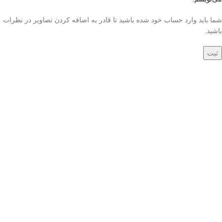
شما باید وارد حساب خود شده باشید تا قادر به اضافه کردن تصاویر در نظرات
باشید.
جدید
جدید
فرش دستباف 1.5 متری
فرش دستباف 1.5 متری
کرک و ابریشم کاشان
گل ابریشم کاشان
(جفت) کد70032
(جفت) کد70033
142,000,000
تومان
120,000,000
تومان