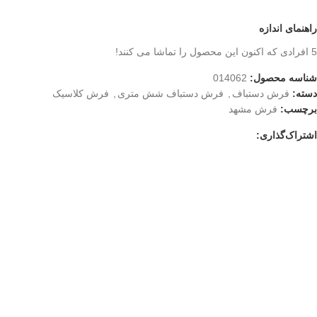
راهنمای اندازه
5
افرادی که اکنون این محصول را تماشا می کنند!
شناسه محصول:
014062
دسته:
فرش دستباف
,
فرش دستباف شش متری
,
فرش کلاسیک
برچسب:
فرش مشهد
اشتراک‌گذاری:
جدید
جدید
فرش دستباف 1.5 متری
فرش دستباف نه متری
گل ابریشم کاشان
کاشان گل ابریشم