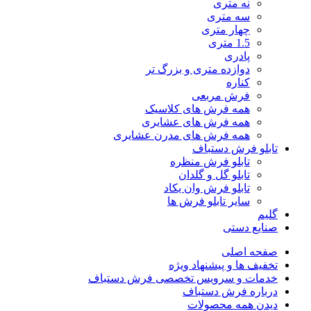
نه متری
سه متری
چهار متری
1.5 متری
پادری
دوازده متری و بزرگ تر
کناره
فرش مربعی
همه فرش های کلاسیک
همه فرش های عشایری
همه فرش های مدرن عشایری
تابلو فرش دستباف
تابلو فرش منظره
تابلو گل و گلدان
تابلو فرش وان یکاد
سایر تابلو فرش ها
گلیم
صنایع دستی
صفحه اصلی
تخفیف ها و پیشنهاد ویژه
خدمات و سرویس تخصصی فرش دستباف
درباره فرش دستباف
دیدن همه محصولات