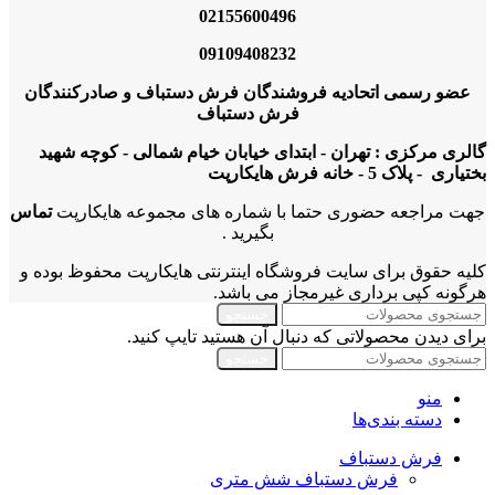
02155600496
09109408232
عضو رسمی اتحادیه فروشندگان فرش دستباف و صادرکنندگان
فرش دستباف
گالری مرکزی : تهران - ابتدای خیابان خیام شمالی - کوچه شهید
بختیاری - پلاک 5 - خانه فرش هایکارپت
جهت مراجعه حضوری حتما با شماره های مجموعه هایکارپت
تماس
بگیرید .
کلیه حقوق برای سایت فروشگاه اینترنتی هایکارپت محفوظ بوده و
هرگونه کپی برداری غیرمجاز می باشد.
جستجو
برای دیدن محصولاتی که دنبال آن هستید تایپ کنید.
جستجو
منو
دسته بندی‌ها
فرش دستباف
فرش دستباف شش متری