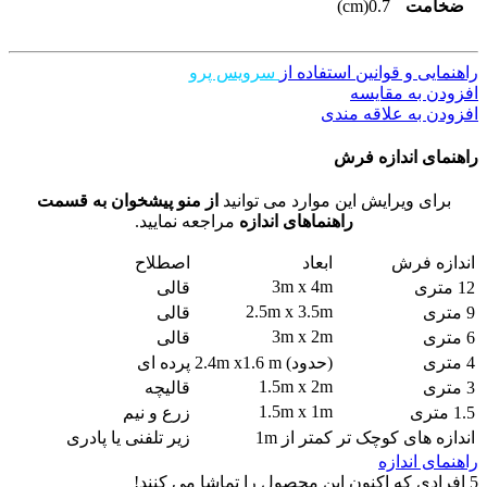
ضخامت
0.7(cm)
راهنمایی و قوانین استفاده از
سرویس پرو
افزودن به مقایسه
افزودن به علاقه مندی
راهنمای اندازه فرش
برای ویرایش این موارد می توانید
از منو پیشخوان به قسمت
راهنماهای اندازه
مراجعه نمایید.
اندازه فرش
ابعاد
اصطلاح
3m x 4m
12 متری
قالی
2.5m x 3.5m
9 متری
قالی
3m x 2m
6 متری
قالی
4 متری
(حدود) 2.4m x1.6 m
پرده ای
1.5m x 2m
3 متری
قالیچه
1.5m x 1m
1.5 متری
زرع و نیم
اندازه های کوچک تر
کمتر از 1m
زیر تلفنی یا پادری
راهنمای اندازه
5
افرادی که اکنون این محصول را تماشا می کنند!