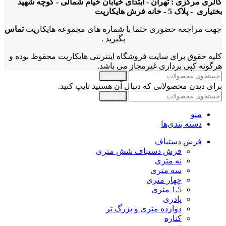
گالری مرکزی : تهران - ابتدای خیابان خیام شمالی - کوچه شهید
بختیاری - پلاک 5 - خانه فرش هایکارپت
جهت مراجعه حضوری حتما با شماره های مجموعه هایکارپت
تماس
بگیرید .
کلیه حقوق برای سایت فروشگاه اینترنتی هایکارپت محفوظ بوده و
هرگونه کپی برداری غیرمجاز می باشد.
جستجو
برای دیدن محصولاتی که دنبال آن هستید تایپ کنید.
جستجو
منو
دسته بندی‌ها
فرش دستباف
فرش دستباف شش متری
نه متری
سه متری
چهار متری
1.5 متری
پادری
دوازده متری و بزرگ تر
کناره